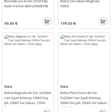
Bloom&Luna Exotıc 20 ml Edp
Rebul Sıvı Sabun Magnolia
Kadın Parfüm 8691226608198
500ml
99,90 ₺
199,00 ₺
Rebul
Rebul
Rebul Magnolia 6’lı Set: 3x250ml
Rebul Pine Forest 6lı Set:
Cam Şişeli Kolonya, 500ml Duş
3x250ml Cam Şişeli Kolonya,
Jeli, 500ml Sıvı Sabun, 125ml
500ml Duş Jeli, 500ml Sıvı Sabun,
Sprey
125ml Sprey