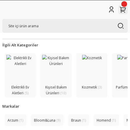
İlgili Alt Kategoriler
Elektrikli Ev
Kişisel Bakım
Kozmetik
(3)
Parfüml
Aletleri
(5)
Ürünleri
(10)
Markalar
Arzum
(1)
Bloom&Luna
(9)
Braun
(1)
Homend
(1)
M