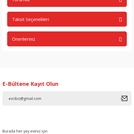
Taksit Seçenekleri
Bu ürüne ilk yorumu siz yapın!
Önerileriniz
Yorum Yaz
Bu ürünün fiyat bilgisi, resim, ürün açıklamalarında ve diğer
konularda yetersiz gördüğünüz noktaları öneri formunu
kullanarak tarafımıza iletebilirsiniz.
Görüş ve önerileriniz için teşekkür ederiz.
E-Bültene Kayıt Olun
Ürün resmi kalitesiz, bozuk veya görüntülenemiyor.
Ürün açıklamasında eksik bilgiler bulunuyor.
Ürün bilgilerinde hatalar bulunuyor.
Ürün fiyatı diğer sitelerden daha pahalı.
Bu ürüne benzer farklı alternatifler olmalı.
Burada her şey eviniz için