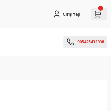
Giriş Yap
905425432038