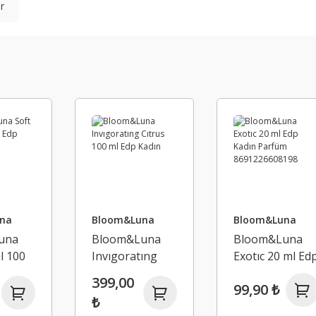
r
na
Bloom&Luna
Bloom&Luna
una
Bloom&Luna
Bloom&Luna
l 100
Invıgoratıng
Exotıc 20 ml Ed
adın
Cıtrus 100 ml
Kadın Parfüm
399,00
99,90 ₺
Edp Kadın
869122660819
₺