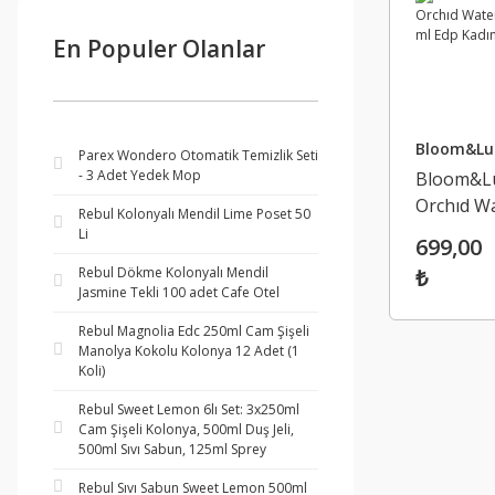
En Populer Olanlar
Bloom&Lu
Parex Wondero Otomatik Temizlik Seti
- 3 Adet Yedek Mop
Bloom&L
Orchıd W
Rebul Kolonyalı Mendil Lime Poset 50
100 ml E
Li
699,00
Kadın
Rebul Dökme Kolonyalı Mendil
₺
Jasmine Tekli 100 adet Cafe Otel
Rebul Magnolia Edc 250ml Cam Şişeli
Manolya Kokolu Kolonya 12 Adet (1
Koli)
Rebul Sweet Lemon 6lı Set: 3x250ml
Cam Şişeli Kolonya, 500ml Duş Jeli,
500ml Sıvı Sabun, 125ml Sprey
Rebul Sıvı Sabun Sweet Lemon 500ml