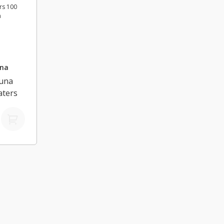
na
una
aters
dp