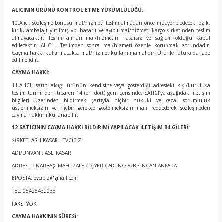
ALICININ ÜRÜNÜ KONTROL ETME YÜKÜMLÜLÜĞÜ:
10.Alıcı, sözleşme konusu mal/hizmeti teslim almadan önce muayene edecek; ezik,
kırık, ambalajı yırtılmış vb. hasarlı ve ayıplı mal/hizmeti kargo şirketinden teslim
almayacaktır. Teslim alınan mal/hizmetin hasarsız ve sağlam olduğu kabul
edilecektir. ALICI , Teslimden sonra mal/hizmeti özenle korunmak zorundadır.
Cayma hakkı kullanılacaksa mal/hizmet kullanılmamalıdır. Ürünle Fatura da iade
edilmelidir.
CAYMA HAKKI:
11.ALICI; satın aldığı ürünün kendisine veya gösterdiği adresteki kişi/kuruluşa
teslim tarihinden itibaren 14 (on dört) gün içerisinde, SATICI’ya aşağıdaki iletişim
bilgileri üzerinden bildirmek şartıyla hiçbir hukuki ve cezai sorumluluk
üstlenmeksizin ve hiçbir gerekçe göstermeksizin malı reddederek sözleşmeden
cayma hakkını kullanabilir.
12.SATICININ CAYMA HAKKI BİLDİRİMİ YAPILACAK İLETİŞİM BİLGİLERİ:
ŞİRKET: ASLI KASAR - EVCİBİZ
ADI/UNVANI: ASLI KASAR
ADRES: PINARBAŞI MAH. ZAFER İÇYER CAD. NO:5/B SİNCAN ANKARA
EPOSTA: evcibiz@gmail.com
TEL: 05425432038
FAKS: YOK
CAYMA HAKKININ SÜRESİ: