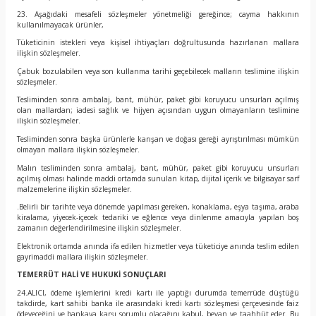
23. Aşağıdaki mesafeli sözleşmeler yönetmeliği gereğince; cayma hakkının
kullanılmayacak ürünler,
Tüketicinin istekleri veya kişisel ihtiyaçları doğrultusunda hazırlanan mallara
ilişkin sözleşmeler.
Çabuk bozulabilen veya son kullanma tarihi geçebilecek malların teslimine ilişkin
sözleşmeler.
Tesliminden sonra ambalaj, bant, mühür, paket gibi koruyucu unsurları açılmış
olan mallardan; iadesi sağlık ve hijyen açısından uygun olmayanların teslimine
ilişkin sözleşmeler.
Tesliminden sonra başka ürünlerle karışan ve doğası gereği ayrıştırılması mümkün
olmayan mallara ilişkin sözleşmeler.
Malın tesliminden sonra ambalaj, bant, mühür, paket gibi koruyucu unsurları
açılmış olması halinde maddi ortamda sunulan kitap, dijital içerik ve bilgisayar sarf
malzemelerine ilişkin sözleşmeler.
.Belirli bir tarihte veya dönemde yapılması gereken, konaklama, eşya taşıma, araba
kiralama, yiyecek-içecek tedariki ve eğlence veya dinlenme amacıyla yapılan boş
zamanın değerlendirilmesine ilişkin sözleşmeler.
Elektronik ortamda anında ifa edilen hizmetler veya tüketiciye anında teslim edilen
gayrimaddi mallara ilişkin sözleşmeler.
TEMERRÜT HALİ VE HUKUKİ SONUÇLARI
24.ALICI, ödeme işlemlerini kredi kartı ile yaptığı durumda temerrüde düştüğü
takdirde, kart sahibi banka ile arasındaki kredi kartı sözleşmesi çerçevesinde faiz
ödeyeceğini ve bankaya karşı sorumlu olacağını kabul, beyan ve taahhüt eder. Bu