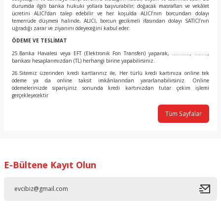
durumda ilgili banka hukuki yollara başvurabilir; doğacak masrafları ve vekâlet
ücretini ALICI’dan talep edebilir ve her koşulda ALICI’nın borcundan dolayı
temerrüde düşmesi halinde, ALICI, borcun gecikmeli ifasından dolayı SATICI’nın
uğradığı zarar ve ziyanını ödeyeceğini kabul eder.
ÖDEME VE TESLİMAT
25.Banka Havalesi veya EFT (Elektronik Fon Transferi) yaparak, ............, .........,
bankası hesaplarımızdan (TL) herhangi birine yapabilirsiniz.
26.Sitemiz üzerinden kredi kartlarınız ile, Her türlü kredi kartınıza online tek
ödeme ya da online taksit imkânlarından yararlanabilirsiniz. Online
ödemelerinizde siparişiniz sonunda kredi kartınızdan tutar çekim işlemi
gerçekleşecektir
Tüm Sayfalar
E-Bültene Kayıt Olun