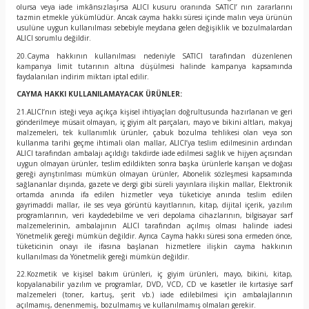
olursa veya iade imkânsızlaşırsa ALICI kusuru oranında SATICI’ nın zararlarını
tazmin etmekle yükümlüdür. Ancak cayma hakkı süresi içinde malın veya ürünün
usulüne uygun kullanılması sebebiyle meydana gelen değişiklik ve bozulmalardan
ALICI sorumlu değildir.
20.Cayma hakkının kullanılması nedeniyle SATICI tarafından düzenlenen
kampanya limit tutarının altına düşülmesi halinde kampanya kapsamında
faydalanılan indirim miktarı iptal edilir.
CAYMA HAKKI KULLANILAMAYACAK ÜRÜNLER:
21.ALICI’nın isteği veya açıkça kişisel ihtiyaçları doğrultusunda hazırlanan ve geri
gönderilmeye müsait olmayan, iç giyim alt parçaları, mayo ve bikini altları, makyaj
malzemeleri, tek kullanımlık ürünler, çabuk bozulma tehlikesi olan veya son
kullanma tarihi geçme ihtimali olan mallar, ALICI’ya teslim edilmesinin ardından
ALICI tarafından ambalajı açıldığı takdirde iade edilmesi sağlık ve hijyen açısından
uygun olmayan ürünler, teslim edildikten sonra başka ürünlerle karışan ve doğası
gereği ayrıştırılması mümkün olmayan ürünler, Abonelik sözleşmesi kapsamında
sağlananlar dışında, gazete ve dergi gibi süreli yayınlara ilişkin mallar, Elektronik
ortamda anında ifa edilen hizmetler veya tüketiciye anında teslim edilen
gayrimaddi mallar, ile ses veya görüntü kayıtlarının, kitap, dijital içerik, yazılım
programlarının, veri kaydedebilme ve veri depolama cihazlarının, bilgisayar sarf
malzemelerinin, ambalajının ALICI tarafından açılmış olması halinde iadesi
Yönetmelik gereği mümkün değildir. Ayrıca Cayma hakkı süresi sona ermeden önce,
tüketicinin onayı ile ifasına başlanan hizmetlere ilişkin cayma hakkının
kullanılması da Yönetmelik gereği mümkün değildir.
22.Kozmetik ve kişisel bakım ürünleri, iç giyim ürünleri, mayo, bikini, kitap,
kopyalanabilir yazılım ve programlar, DVD, VCD, CD ve kasetler ile kırtasiye sarf
malzemeleri (toner, kartuş, şerit vb.) iade edilebilmesi için ambalajlarının
açılmamış, denenmemiş, bozulmamış ve kullanılmamış olmaları gerekir.