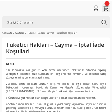
Anasayfa
Sayfalar
Tüketici Haklari – Cayma – İptal İade Koşullari
Tüketici Haklari – Cayma – İptal İade
Koşullari
GENEL
:
1.Kullanmakta olduğunuz web sitesi üzerinden elektronik ortamda sipariş
verdiğiniz takdirde, size sunulan ön bilgilendirme formunu ve mesafeli satış
sözleşmesini kabul etmiş sayılırsınız.
2.Alıcılar, satın aldıkları ürünün satış ve teslimi ile ilgili olarak 6502 sayılı
Tüketicinin Korunması Hakkında Kanun ve Mesafeli Sözleşmeler Yönetmeliği
(RG:27.11.2014/29188) hükümleri ile yürürlükteki diğer yasalara tabidir.
3.Ürün sevkiyat masrafı olan kargo ücretleri alıcılar tarafından ödenecektir.
4.Satın alınan her bir ürün, 30 günlük yasal süreyi aşmamak kaydı ile alıcının
gösterdiği adresteki kişi ve/veya kuruluşa teslim edilir. Bu süre içinde ürün teslim
edilmez ise, Alıcılar sözleşmeyi sona erdirebilir.