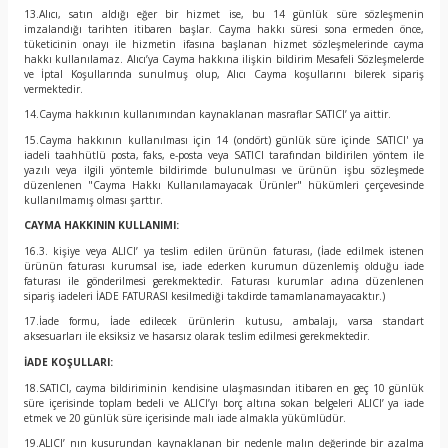
13.Alıcı, satın aldığı eğer bir hizmet ise, bu 14 günlük süre sözleşmenin
imzalandığı tarihten itibaren başlar. Cayma hakkı süresi sona ermeden önce,
tüketicinin onayı ile hizmetin ifasına başlanan hizmet sözleşmelerinde cayma
hakkı kullanılamaz. Alıcı’ya Cayma hakkına ilişkin bildirim Mesafeli Sözleşmelerde
ve İptal Koşullarında sunulmuş olup, Alıcı Cayma koşullarını bilerek sipariş
vermektedir.
14.Cayma hakkının kullanımından kaynaklanan masraflar SATICI’ ya aittir.
15.Cayma hakkının kullanılması için 14 (ondört) günlük süre içinde SATICI' ya
iadeli taahhütlü posta, faks, e-posta veya SATICI tarafından bildirilen yöntem ile
yazılı veya ilgili yöntemle bildirimde bulunulması ve ürünün işbu sözleşmede
düzenlenen "Cayma Hakkı Kullanılamayacak Ürünler" hükümleri çerçevesinde
kullanılmamış olması şarttır.
CAYMA HAKKININ KULLANIMI:
16.3. kişiye veya ALICI’ ya teslim edilen ürünün faturası, (İade edilmek istenen
ürünün faturası kurumsal ise, iade ederken kurumun düzenlemiş olduğu iade
faturası ile gönderilmesi gerekmektedir. Faturası kurumlar adına düzenlenen
sipariş iadeleri İADE FATURASI kesilmediği takdirde tamamlanamayacaktır.)
17.İade formu, İade edilecek ürünlerin kutusu, ambalajı, varsa standart
aksesuarları ile eksiksiz ve hasarsız olarak teslim edilmesi gerekmektedir.
İADE KOŞULLARI:
18.SATICI, cayma bildiriminin kendisine ulaşmasından itibaren en geç 10 günlük
süre içerisinde toplam bedeli ve ALICI’yı borç altına sokan belgeleri ALICI’ ya iade
etmek ve 20 günlük süre içerisinde malı iade almakla yükümlüdür.
19.ALICI’ nın kusurundan kaynaklanan bir nedenle malın değerinde bir azalma