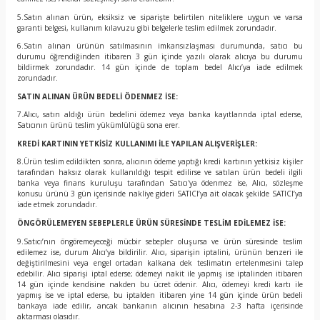
5.Satın alınan ürün, eksiksiz ve siparişte belirtilen niteliklere uygun ve varsa
garanti belgesi, kullanım kılavuzu gibi belgelerle teslim edilmek zorundadır.
6.Satın alınan ürünün satılmasının imkansızlaşması durumunda, satıcı bu
durumu öğrendiğinden itibaren 3 gün içinde yazılı olarak alıcıya bu durumu
bildirmek zorundadır. 14 gün içinde de toplam bedel Alıcı’ya iade edilmek
zorundadır.
SATIN ALINAN ÜRÜN BEDELİ ÖDENMEZ İSE:
7.Alıcı, satın aldığı ürün bedelini ödemez veya banka kayıtlarında iptal ederse,
Satıcının ürünü teslim yükümlülüğü sona erer.
KREDİ KARTININ YETKİSİZ KULLANIMI İLE YAPILAN ALIŞVERİŞLER:
8.Ürün teslim edildikten sonra, alıcının ödeme yaptığı kredi kartının yetkisiz kişiler
tarafından haksız olarak kullanıldığı tespit edilirse ve satılan ürün bedeli ilgili
banka veya finans kuruluşu tarafından Satıcı'ya ödenmez ise, Alıcı, sözleşme
konusu ürünü 3 gün içerisinde nakliye gideri SATICI’ya ait olacak şekilde SATICI’ya
iade etmek zorundadır.
ÖNGÖRÜLEMEYEN SEBEPLERLE ÜRÜN SÜRESİNDE TESLİM EDİLEMEZ İSE:
9.Satıcı’nın öngöremeyeceği mücbir sebepler oluşursa ve ürün süresinde teslim
edilemez ise, durum Alıcı’ya bildirilir. Alıcı, siparişin iptalini, ürünün benzeri ile
değiştirilmesini veya engel ortadan kalkana dek teslimatın ertelenmesini talep
edebilir. Alıcı siparişi iptal ederse; ödemeyi nakit ile yapmış ise iptalinden itibaren
14 gün içinde kendisine nakden bu ücret ödenir. Alıcı, ödemeyi kredi kartı ile
yapmış ise ve iptal ederse, bu iptalden itibaren yine 14 gün içinde ürün bedeli
bankaya iade edilir, ancak bankanın alıcının hesabına 2-3 hafta içerisinde
aktarması olasıdır.