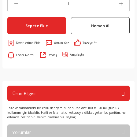
Sepete Ekle
Hemen Al
Yorum Yaz
Tavsiye Et
Karşılaştır
Fiyatı Alarmı
Paylaş
Ürün Bilgisi
Taze ve canlandırıcı bir koku deneyimi sunan Radiant 100 ml 20 ml, günlük
kullanım için idealdir; Hafif ve ferahlatıcı kokusuyla dikkat çeken bu parfüm, her
ortamda pozitif bir izlenim bırakmanızı sağlar;
Yorumlar