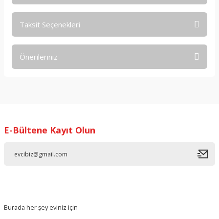
Taksit Seçenekleri
Bu ürüne ilk yorumu siz yapın!
Önerileriniz
Yorum Yaz
Bu ürünün fiyat bilgisi, resim, ürün açıklamalarında ve diğer
konularda yetersiz gördüğünüz noktaları öneri formunu
kullanarak tarafımıza iletebilirsiniz.
Görüş ve önerileriniz için teşekkür ederiz.
E-Bültene Kayıt Olun
Ürün resmi kalitesiz, bozuk veya görüntülenemiyor.
Ürün açıklamasında eksik bilgiler bulunuyor.
Ürün bilgilerinde hatalar bulunuyor.
Ürün fiyatı diğer sitelerden daha pahalı.
Bu ürüne benzer farklı alternatifler olmalı.
Burada her şey eviniz için