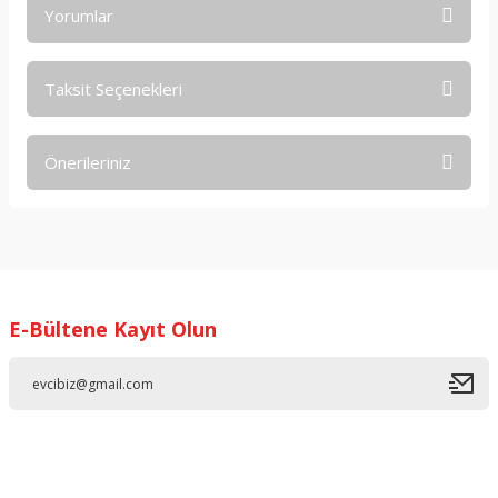
Yorumlar
Taksit Seçenekleri
Bu ürüne ilk yorumu siz yapın!
Önerileriniz
Yorum Yaz
Bu ürünün fiyat bilgisi, resim, ürün açıklamalarında ve diğer
konularda yetersiz gördüğünüz noktaları öneri formunu
kullanarak tarafımıza iletebilirsiniz.
Görüş ve önerileriniz için teşekkür ederiz.
E-Bültene Kayıt Olun
Ürün resmi kalitesiz, bozuk veya görüntülenemiyor.
Ürün açıklamasında eksik bilgiler bulunuyor.
Ürün bilgilerinde hatalar bulunuyor.
Ürün fiyatı diğer sitelerden daha pahalı.
Bu ürüne benzer farklı alternatifler olmalı.