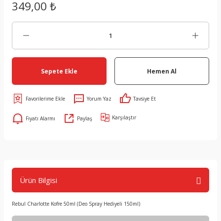
349,00 ₺
Sepete Ekle
Hemen Al
Yorum Yaz
Tavsiye Et
Karşılaştır
Fiyatı Alarmı
Paylaş
Ürün Bilgisi
Rebul Charlotte Kofre 50ml (Deo Spray Hediyeli 150ml)