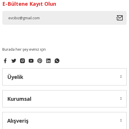
E-Bültene Kayıt Olun
Ürün resmi kalitesiz, bozuk veya görüntülenemiyor.
Ürün açıklamasında eksik bilgiler bulunuyor.
Ürün bilgilerinde hatalar bulunuyor.
Ürün fiyatı diğer sitelerden daha pahalı.
Bu ürüne benzer farklı alternatifler olmalı.
Burada her şey eviniz için
Üyelik
Gönder
Kurumsal
Alışveriş