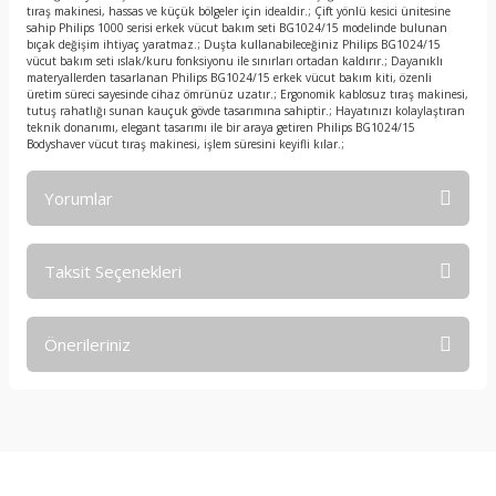
tıraş makinesi, hassas ve küçük bölgeler için idealdir.; Çift yönlü kesici ünitesine
sahip Philips 1000 serisi erkek vücut bakım seti BG1024/15 modelinde bulunan
bıçak değişim ihtiyaç yaratmaz.; Duşta kullanabileceğiniz Philips BG1024/15
vücut bakım seti ıslak/kuru fonksiyonu ile sınırları ortadan kaldırır.; Dayanıklı
materyallerden tasarlanan Philips BG1024/15 erkek vücut bakım kiti, özenli
üretim süreci sayesinde cihaz ömrünüz uzatır.; Ergonomik kablosuz tıraş makinesi,
tutuş rahatlığı sunan kauçuk gövde tasarımına sahiptir.; Hayatınızı kolaylaştıran
teknik donanımı, elegant tasarımı ile bir araya getiren Philips BG1024/15
Bodyshaver vücut tıraş makinesi, işlem süresini keyifli kılar.;
Yorumlar
Taksit Seçenekleri
Bu ürüne ilk yorumu siz yapın!
Önerileriniz
Yorum Yaz
Bu ürünün fiyat bilgisi, resim, ürün açıklamalarında ve diğer
konularda yetersiz gördüğünüz noktaları öneri formunu
kullanarak tarafımıza iletebilirsiniz.
Görüş ve önerileriniz için teşekkür ederiz.