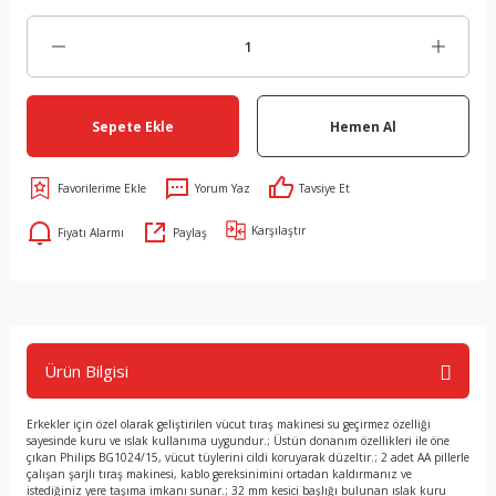
Sepete Ekle
Hemen Al
Yorum Yaz
Tavsiye Et
Karşılaştır
Fiyatı Alarmı
Paylaş
Ürün Bilgisi
Erkekler için özel olarak geliştirilen vücut tıraş makinesi su geçirmez özelliği
sayesinde kuru ve ıslak kullanıma uygundur.; Üstün donanım özellikleri ile öne
çıkan Philips BG1024/15, vücut tüylerini cildi koruyarak düzeltir.; 2 adet AA pillerle
çalışan şarjlı tıraş makinesi, kablo gereksinimini ortadan kaldırmanız ve
istediğiniz yere taşıma imkanı sunar.; 32 mm kesici başlığı bulunan ıslak kuru