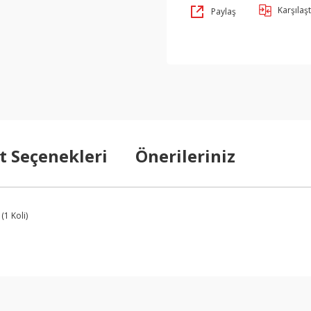
Karşılaşt
Paylaş
t Seçenekleri
Önerileriniz
1 Koli)
arda yetersiz gördüğünüz noktaları öneri formunu kullanarak tarafımıza ilet
Bu ürüne ilk yorumu siz yapın!