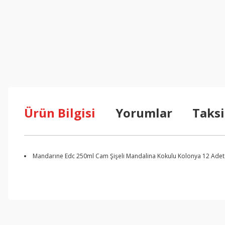
Ürün Bilgisi
Yorumlar
Taksi
Mandarıne Edc 250ml Cam Şişeli Mandalina Kokulu Kolonya 12 Adet (
Bu ürünün fiyat bilgisi, resim, ürün açıklamalarında ve diğer konul
Görüş ve önerileriniz için teşekkür ederiz.