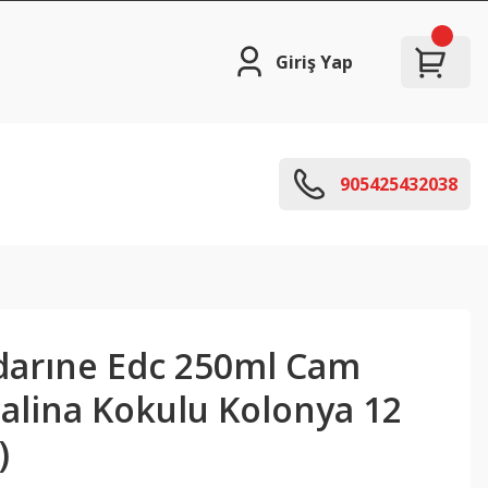
Giriş Yap
905425432038
arıne Edc 250ml Cam
dalina Kokulu Kolonya 12
)