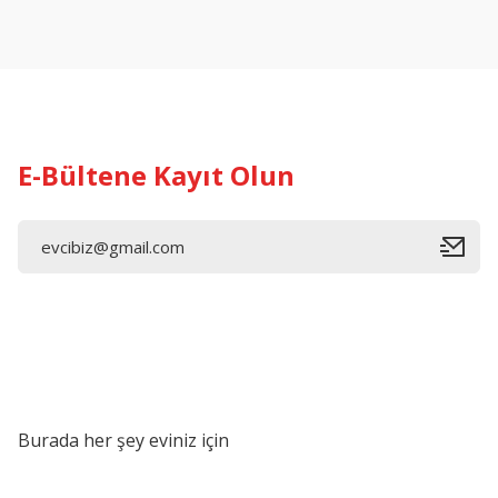
Ürün resmi kalitesiz, bozuk veya görüntülenemiyor.
Ürün açıklamasında eksik bilgiler bulunuyor.
Ürün bilgilerinde hatalar bulunuyor.
Ürün fiyatı diğer sitelerden daha pahalı.
Bu ürüne benzer farklı alternatifler olmalı.
E-Bültene Kayıt Olun
Burada her şey eviniz için