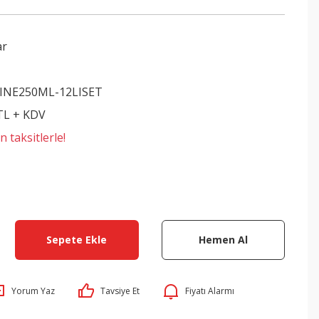
ar
NE250ML-12LISET
 TL + KDV
 taksitlerle!
Sepete Ekle
Hemen Al
Yorum Yaz
Tavsiye Et
Fiyatı Alarmı