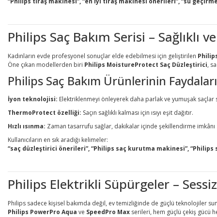
“Philips tıraş makinesi”, “en iyi tıraş makinesi önerileri”, “su geçir
Philips Saç Bakım Serisi – Sağlıklı ve
Kadınların evde profesyonel sonuçlar elde edebilmesi için geliştirilen
Philip
Öne çıkan modellerden biri
Philips MoistureProtect Saç Düzleştirici
, s
Philips Saç Bakım Ürünlerinin Faydaları
İyon teknolojisi:
Elektriklenmeyi önleyerek daha parlak ve yumuşak saçlar 
ThermoProtect özelliği:
Saçın sağlıklı kalması için ısıyı eşit dağıtır.
Hızlı ısınma:
Zaman tasarrufu sağlar, dakikalar içinde şekillendirme imkânı 
Kullanıcıların en sık aradığı kelimeler:
“saç düzleştirici önerileri”, “Philips saç kurutma makinesi”, “Philips 
Philips Elektrikli Süpürgeler – Sessi
Philips sadece kişisel bakımda değil, ev temizliğinde de güçlü teknolojiler su
Philips PowerPro Aqua
ve
SpeedPro Max
serileri, hem güçlü çekiş gücü h