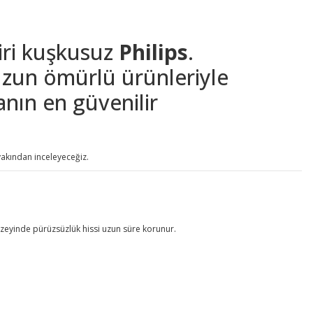
iri kuşkusuz
Philips
.
e uzun ömürlü ürünleriyle
yanın en güvenilir
akından inceleyeceğiz.
 yüzeyinde pürüzsüzlük hissi uzun süre korunur.