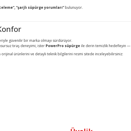
celeme”, “şarjlı süpürge yorumları”
bulunuyor.
 Konfor
eriyle güvenilir bir marka olmayı sürdürüyor.
usursuz tıraş deneyimi, ister
PowerPro süpürge
ile derin temizlik hedefleyin 
rijinal ürünlerini ve detaylı teknik bilgilerini resmi sitede inceleyebilirsiniz: