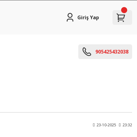
Giriş Yap
905425432038
23-10-2025
23:32