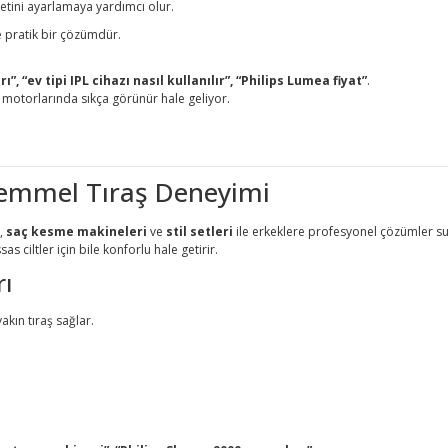
detini ayarlamaya yardımcı olur.
e pratik bir çözümdür.
, “ev tipi IPL cihazı nasıl kullanılır”, “Philips Lumea fiyat”
.
 motorlarında sıkça görünür hale geliyor.
kemmel Tıraş Deneyimi
,
saç kesme makineleri
ve
stil setleri
ile erkeklere profesyonel çözümler su
s ciltler için bile konforlu hale getirir.
rı
kın tıraş sağlar.