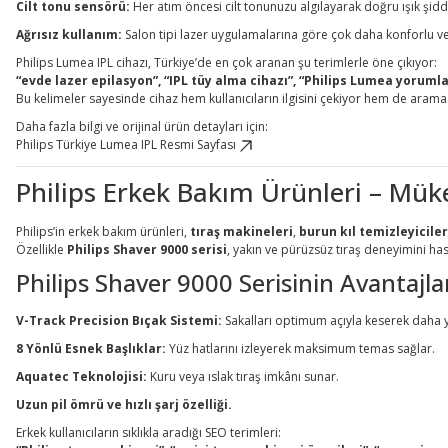
Cilt tonu sensörü:
Her atım öncesi cilt tonunuzu algılayarak doğru ışık şid
Ağrısız kullanım:
Salon tipi lazer uygulamalarına göre çok daha konforlu v
Philips Lumea IPL cihazı, Türkiye’de en çok aranan şu terimlerle öne çıkıyor:
“evde lazer epilasyon”, “IPL tüy alma cihazı”, “Philips Lumea yorumları”
Bu kelimeler sayesinde cihaz hem kullanıcıların ilgisini çekiyor hem de arama
Daha fazla bilgi ve orijinal ürün detayları için:
Philips Türkiye Lumea IPL Resmi Sayfası
Philips Erkek Bakım Ürünleri – Mü
Philips’in erkek bakım ürünleri,
tıraş makineleri
,
burun kıl temizleyiciler
Özellikle
Philips Shaver 9000 serisi
, yakın ve pürüzsüz tıraş deneyimini hassa
Philips Shaver 9000 Serisinin Avantajla
V-Track Precision Bıçak Sistemi:
Sakalları optimum açıyla keserek daha ya
8 Yönlü Esnek Başlıklar:
Yüz hatlarını izleyerek maksimum temas sağlar.
Aquatec Teknolojisi:
Kuru veya ıslak tıraş imkânı sunar.
Uzun pil ömrü ve hızlı şarj özelliği.
Erkek kullanıcıların sıklıkla aradığı SEO terimleri: