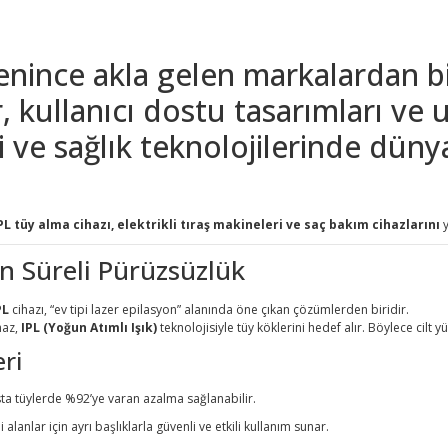
enince akla gelen markalardan b
ler, kullanıcı dostu tasarımları v
eri ve sağlık teknolojilerinde dün
PL tüy alma cihazı, elektrikli tıraş makineleri ve saç bakım cihazlarını
y
n Süreli Pürüzsüzlük
PL
cihazı, “ev tipi lazer epilasyon” alanında öne çıkan çözümlerden biridir.
haz,
IPL (Yoğun Atımlı Işık)
teknolojisiyle tüy köklerini hedef alır. Böylece cilt
eri
sta tüylerde %92’ye varan azalma sağlanabilir.
 alanlar için ayrı başlıklarla güvenli ve etkili kullanım sunar.