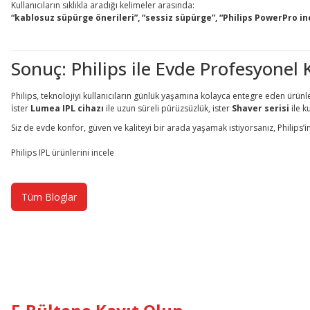
Kullanıcıların sıklıkla aradığı kelimeler arasında:
“kablosuz süpürge önerileri”, “sessiz süpürge”, “Philips PowerPro in
Sonuç: Philips ile Evde Profesyonel
Philips, teknolojiyi kullanıcıların günlük yaşamına kolayca entegre eden ürünl
İster
Lumea IPL cihazı
ile uzun süreli pürüzsüzlük, ister
Shaver serisi
ile k
Siz de evde konfor, güven ve kaliteyi bir arada yaşamak istiyorsanız, Philips’in o
Philips IPL ürünlerini incele
Tüm Bloglar