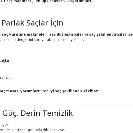
mez tıraş makinesi”, “Philips Shaver 9000 yorumları”
.
 Parlak Saçlar İçin
s saç kurutma makineleri
,
saç düzleştiriciler
ve
saç şekillendiriciler
, s
açtaki nem dengesini koruyarak aşırı ısınmayı önler.
sağlar.
sunar.
saç maşası yorumları”, “en iyi saç şekillendirici cihaz”
.
z Güç, Derin Temizlik
nuyor.
em de sessiz çalışmasıyla dikkat çekiyor.