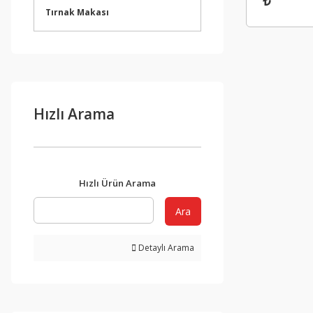
₺
Pudra Re
Tırnak Makası
Hızlı Arama
Hızlı Ürün Arama
Ara
Detaylı Arama