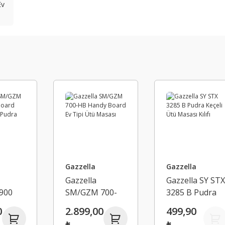
Ev
Gazzella
Gazzella
Gazzella
Gazzella SY ST
900
SM/GZM 700-
3285 B Pudra
ard
HB Handy
Keçeli Ütü
0
2.899,00
499,90
ı -
Board Ev Tipi
Masası Kılıfı