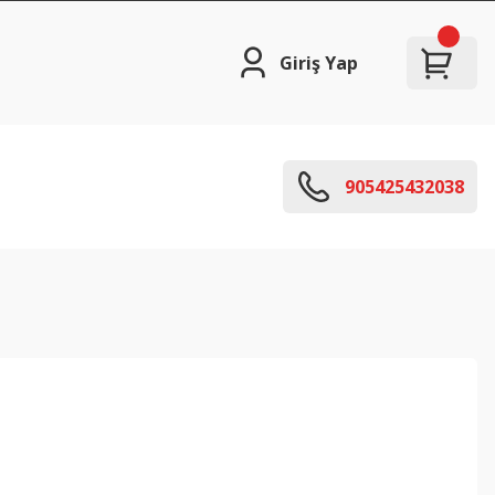
Giriş Yap
905425432038