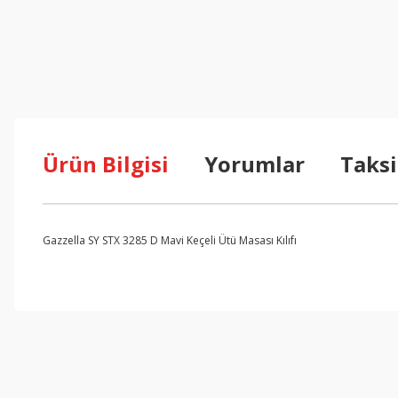
Ürün Bilgisi
Yorumlar
Taksi
Gazzella SY STX 3285 D Mavi Keçeli Ütü Masası Kılıfı
Bu ürünün fiyat bilgisi, resim, ürün açıklamalarında ve diğer konul
Görüş ve önerileriniz için teşekkür ederiz.
Ürün resmi kalitesiz, bozuk veya görüntülenemiyor.
Ürün açıklamasında eksik bilgiler bulunuyor.