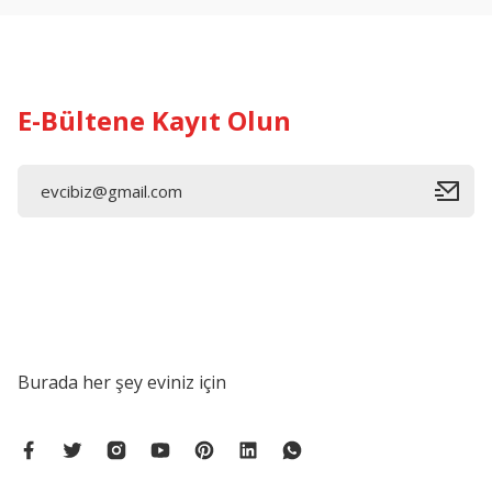
Ürün bilgilerinde hatalar bulunuyor.
Ürün fiyatı diğer sitelerden daha pahalı.
Bu ürüne benzer farklı alternatifler olmalı.
E-Bültene Kayıt Olun
Burada her şey eviniz için