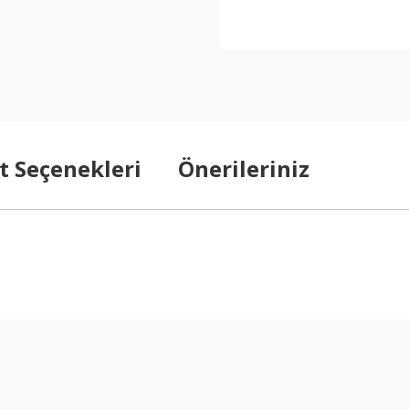
t Seçenekleri
Önerileriniz
arda yetersiz gördüğünüz noktaları öneri formunu kullanarak tarafımıza ilet
Bu ürüne ilk yorumu siz yapın!
Yorum Yaz