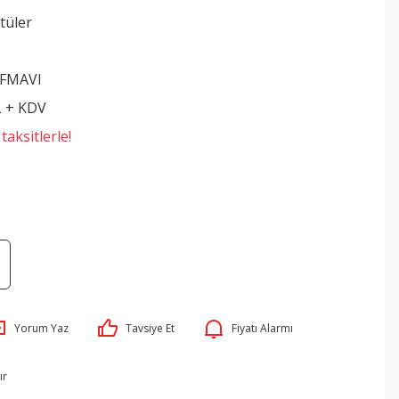
tüler
IFMAVI
L + KDV
aksitlerle!
Yorum Yaz
Tavsiye Et
Fiyatı Alarmı
ır