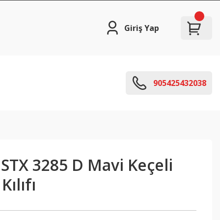
Giriş Yap
905425432038
 STX 3285 D Mavi Keçeli
ılıfı