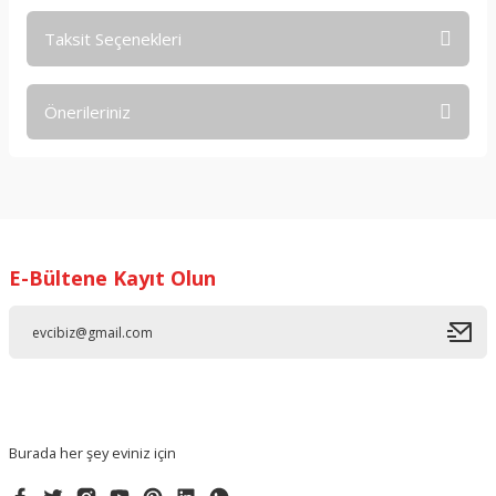
Taksit Seçenekleri
Bu ürüne ilk yorumu siz yapın!
Önerileriniz
Yorum Yaz
Bu ürünün fiyat bilgisi, resim, ürün açıklamalarında ve diğer
konularda yetersiz gördüğünüz noktaları öneri formunu
kullanarak tarafımıza iletebilirsiniz.
Görüş ve önerileriniz için teşekkür ederiz.
E-Bültene Kayıt Olun
Ürün resmi kalitesiz, bozuk veya görüntülenemiyor.
Ürün açıklamasında eksik bilgiler bulunuyor.
Ürün bilgilerinde hatalar bulunuyor.
Ürün fiyatı diğer sitelerden daha pahalı.
Bu ürüne benzer farklı alternatifler olmalı.
Burada her şey eviniz için