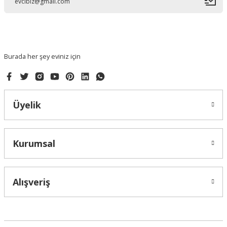
Ürün bilgilerinde hatalar bulunuyor.
Ürün fiyatı diğer sitelerden daha pahalı.
Bu ürüne benzer farklı alternatifler olmalı.
Burada her şey eviniz için
Üyelik
Gönder
Kurumsal
Alışveriş