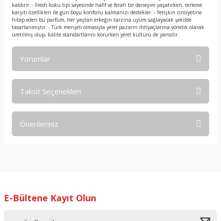
kaldırır. - Fresh koku tipi sayesinde hafif ve ferah bir deneyim yaşatırken, terleme
karşıtı özellikleri ile gün boyu konforlu kalmanızı destekler. - Yetişkin cinsiyetine
hitap eden bu parfüm, her yaştan erkeğin tarzına uyum sağlayacak şekilde
tasarlanmıştır. - Türk menşeli olmasıyla yerel pazarın ihtiyaçlarına yönelik olarak
üretilmiş olup, kalite standartlarını korurken yerel kültürü de yansıtır.
Yorumlar
Taksit Seçenekleri
Bu ürüne ilk yorumu siz yapın!
Önerileriniz
Yorum Yaz
Bu ürünün fiyat bilgisi, resim, ürün açıklamalarında ve diğer
konularda yetersiz gördüğünüz noktaları öneri formunu
kullanarak tarafımıza iletebilirsiniz.
Görüş ve önerileriniz için teşekkür ederiz.
E-Bültene Kayıt Olun
Ürün resmi kalitesiz, bozuk veya görüntülenemiyor.
Ürün açıklamasında eksik bilgiler bulunuyor.