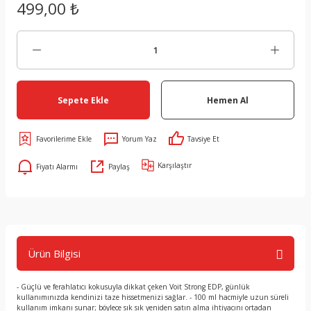
499,00 ₺
Sepete Ekle
Hemen Al
Yorum Yaz
Tavsiye Et
Karşılaştır
Fiyatı Alarmı
Paylaş
Ürün Bilgisi
- Güçlü ve ferahlatıcı kokusuyla dikkat çeken Voit Strong EDP, günlük
kullanımınızda kendinizi taze hissetmenizi sağlar. - 100 ml hacmiyle uzun süreli
kullanım imkanı sunar; böylece sık sık yeniden satın alma ihtiyacını ortadan