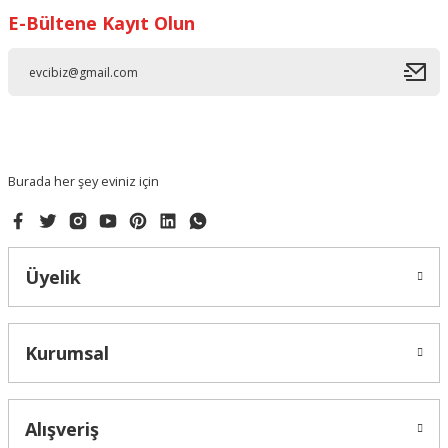
E-Bültene Kayıt Olun
Ürün resmi kalitesiz, bozuk veya görüntülenemiyor.
Ürün açıklamasında eksik bilgiler bulunuyor.
Ürün bilgilerinde hatalar bulunuyor.
Ürün fiyatı diğer sitelerden daha pahalı.
Bu ürüne benzer farklı alternatifler olmalı.
Burada her şey eviniz için
Üyelik
Gönder
Kurumsal
Alışveriş