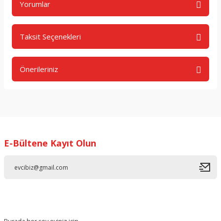
Yorumlar
Taksit Seçenekleri
Bu ürüne ilk yorumu siz yapın!
Önerileriniz
Yorum Yaz
Bu ürünün fiyat bilgisi, resim, ürün açıklamalarında ve diğer
konularda yetersiz gördüğünüz noktaları öneri formunu
kullanarak tarafımıza iletebilirsiniz.
Görüş ve önerileriniz için teşekkür ederiz.
E-Bültene Kayıt Olun
Ürün resmi kalitesiz, bozuk veya görüntülenemiyor.
Ürün açıklamasında eksik bilgiler bulunuyor.
Ürün bilgilerinde hatalar bulunuyor.
Ürün fiyatı diğer sitelerden daha pahalı.
Bu ürüne benzer farklı alternatifler olmalı.