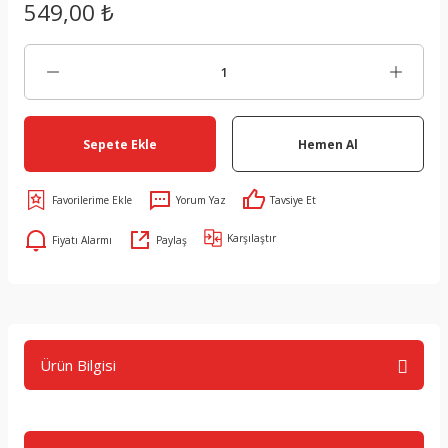
549,00 ₺
Sepete Ekle
Hemen Al
Yorum Yaz
Tavsiye Et
Karşılaştır
Fiyatı Alarmı
Paylaş
Ürün Bilgisi