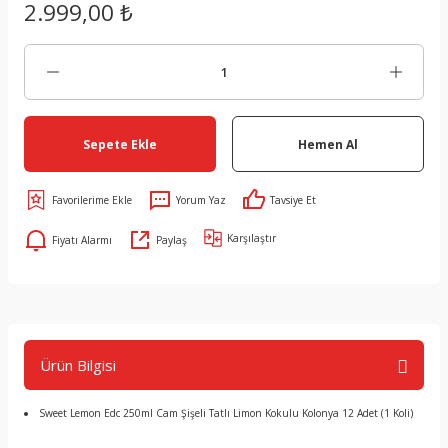
2.999,00 ₺
Sepete Ekle
Hemen Al
Yorum Yaz
Tavsiye Et
Karşılaştır
Fiyatı Alarmı
Paylaş
Ürün Bilgisi
Sweet Lemon Edc 250ml Cam Şişeli Tatlı Limon Kokulu Kolonya 12 Adet (1 Koli)