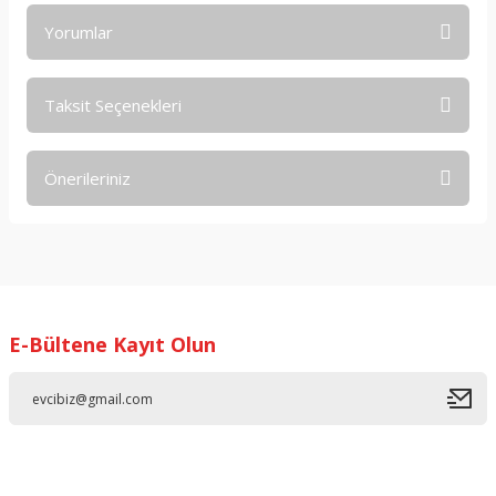
Yorumlar
Taksit Seçenekleri
Bu ürüne ilk yorumu siz yapın!
Önerileriniz
Yorum Yaz
Bu ürünün fiyat bilgisi, resim, ürün açıklamalarında ve diğer
konularda yetersiz gördüğünüz noktaları öneri formunu
kullanarak tarafımıza iletebilirsiniz.
Görüş ve önerileriniz için teşekkür ederiz.
E-Bültene Kayıt Olun
Ürün resmi kalitesiz, bozuk veya görüntülenemiyor.
Ürün açıklamasında eksik bilgiler bulunuyor.
Ürün bilgilerinde hatalar bulunuyor.
Ürün fiyatı diğer sitelerden daha pahalı.
Bu ürüne benzer farklı alternatifler olmalı.