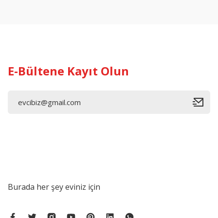
Ürün açıklamasında eksik bilgiler bulunuyor.
Ürün bilgilerinde hatalar bulunuyor.
Ürün fiyatı diğer sitelerden daha pahalı.
Bu ürüne benzer farklı alternatifler olmalı.
E-Bültene Kayıt Olun
Burada her şey eviniz için