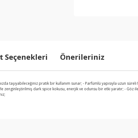
t Seçenekleri
Önerileriniz
ızda taşıyabileceğiniz pratik bir kullanım sunar; - Parfümlü yapısıyla uzun süreli f
le zenginleştirilmiş dark spice kokusu, enerjik ve odunsu bir etki yaratır; - Göz 
niz;
arda yetersiz gördüğünüz noktaları öneri formunu kullanarak tarafımıza ilet
Bu ürüne ilk yorumu siz yapın!