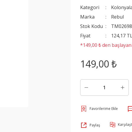
Kategori
Kolonyal
Marka
Rebul
Stok Kodu
TM0269
Fiyat
124,17 T
*149,00 ₺ den başlayan t
149,00 ₺
Karşılaşt
Paylaş