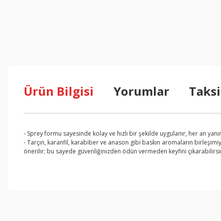
Ürün Bilgisi
Yorumlar
Taksi
- Sprey formu sayesinde kolay ve hızlı bir şekilde uygulanır, her an yanın
- Tarçın, karanfil, karabiber ve anason gibi baskın aromaların birleşimiy
önerilir; bu sayede güvenliğinizden ödün vermeden keyfini çıkarabilirsi
Bu ürünün fiyat bilgisi, resim, ürün açıklamalarında ve diğer konul
Görüş ve önerileriniz için teşekkür ederiz.
Ürün resmi kalitesiz, bozuk veya görüntülenemiyor.