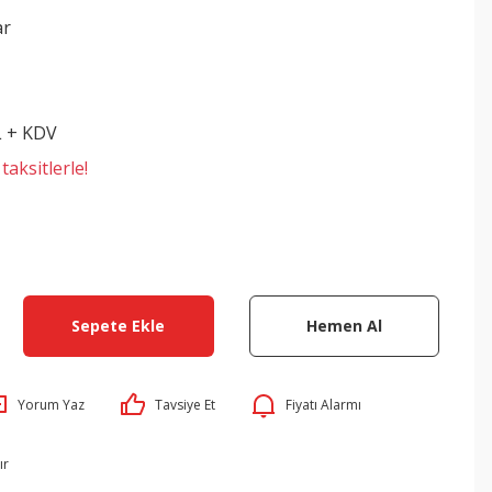
ar
8
L + KDV
aksitlerle!
Sepete Ekle
Hemen Al
Yorum Yaz
Tavsiye Et
Fiyatı Alarmı
ır