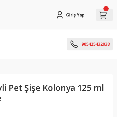
Giriş Yap
905425432038
li Pet Şişe Kolonya 125 ml
e