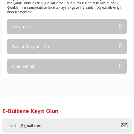
koruyarak ürünün etkinliğini artırır ve uzun süreli kullanım imkanı sunar; -
Çocukların erişemeyeceği yerlerde saklayarak güvenliği sağlar; böylece aileler için
ideal bir seçimdir;
Yorumlar
Taksit Seçenekleri
Bu ürüne ilk yorumu siz yapın!
Önerileriniz
Yorum Yaz
Bu ürünün fiyat bilgisi, resim, ürün açıklamalarında ve diğer
konularda yetersiz gördüğünüz noktaları öneri formunu
kullanarak tarafımıza iletebilirsiniz.
Görüş ve önerileriniz için teşekkür ederiz.
E-Bültene Kayıt Olun
Ürün resmi kalitesiz, bozuk veya görüntülenemiyor.
Ürün açıklamasında eksik bilgiler bulunuyor.
Ürün bilgilerinde hatalar bulunuyor.