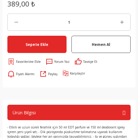
389,00 ₺
Sepete Ekle
Hemen Al
Yorum Yaz
Tavsiye Et
Karşılaştır
Fiyatı Alarmı
Paylaş
Ürün Bilgisi
- Etkili ve uzun süreli ferahlık için 50 ml EDT parfüm ve 150 ml deodorant sprey
içeren yeni şişeli set; - Dik pozisyonda püskürtme talimatına uyarak kullanım
kolaylığı sağlar; böylece her an yanınızda taşıyabilirsiniz; - Isı ve güneş ışığından