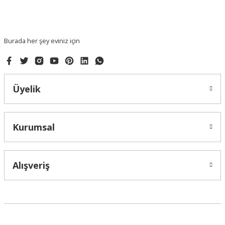
Ürün fiyatı diğer sitelerden daha pahalı.
Bu ürüne benzer farklı alternatifler olmalı.
Burada her şey eviniz için
Üyelik
Gönder
Kurumsal
Alışveriş