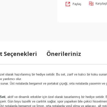
Karşılaşt
Paylaş
t Seçenekleri
Önerileriniz
 özel olarak hazırlanmış bir hediye setidir. Bu set, zarif ve kalıcı bir koku su
ze yardımcı olur.
 sunar. Üst notalarda bergamot ve portakal çiçeği, orta notalarda yasemin ve g
Seti
, aktif ve dinamik erkekler için özel olarak tasarlanmış bir hediye setidir. 
erir. Gün boyu tazelik ve canlılık sağlar, spor yaparken bile çekici hissetmen
. Üst notalarda bergamot ve limon, orta notalarda yeşil elma ve adaçayı, alt no