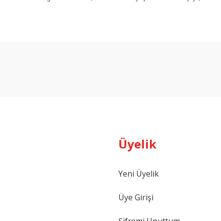
arda yetersiz gördüğünüz noktaları öneri formunu kullanarak tarafımıza ilet
Bu ürüne ilk yorumu siz yapın!
Yorum Yaz
Üyelik
Yeni Üyelik
Gönder
Üye Girişi