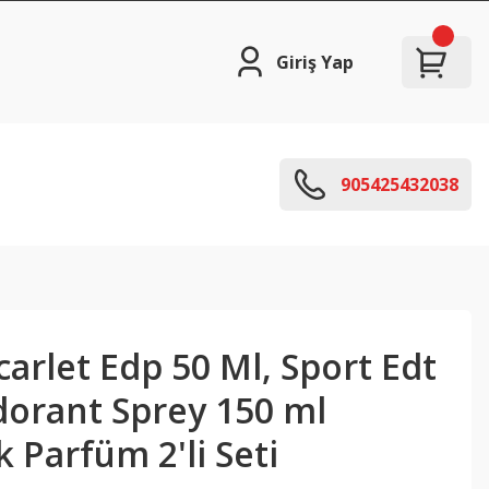
Giriş Yap
905425432038
carlet Edp 50 Ml, Sport Edt
dorant Sprey 150 ml
 Parfüm 2'li Seti