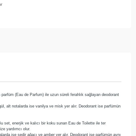
ır
nan parfüm (Eau de Parfum) ile uzun süreli ferahlık sağlayan deodorant
ül, alt notalarda ise vanilya ve misk yer alır. Deodorant ise parfümün
Bu set, enerjik ve kalıcı bir koku sunan Eau de Toilette ile ter
ize yardımcı olur.
talarda ise sedir ağacı ve amber yer alır. Deodorant ise parfümün aynı