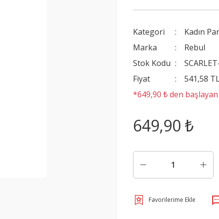
Kategori
Kadın Pa
Marka
Rebul
Stok Kodu
SCARLET
Fiyat
541,58 T
*649,90 ₺ den başlayan t
649,90 ₺