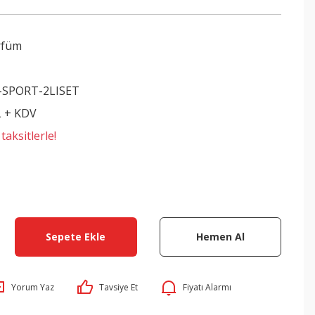
rfüm
-SPORT-2LISET
L + KDV
aksitlerle!
Sepete Ekle
Hemen Al
Yorum Yaz
Tavsiye Et
Fiyatı Alarmı