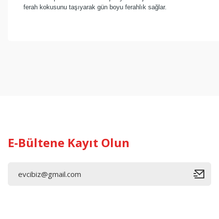
ferah kokusunu taşıyarak gün boyu ferahlık sağlar.
Bu ürünün fiyat bilgisi, resim, ürün açıklamalarında ve diğer konul
Görüş ve önerileriniz için teşekkür ederiz.
Ürün resmi kalitesiz, bozuk veya görüntülenemiyor.
Ürün açıklamasında eksik bilgiler bulunuyor.
Ürün bilgilerinde hatalar bulunuyor.
Ürün fiyatı diğer sitelerden daha pahalı.
Bu ürüne benzer farklı alternatifler olmalı.
E-Bültene Kayıt Olun