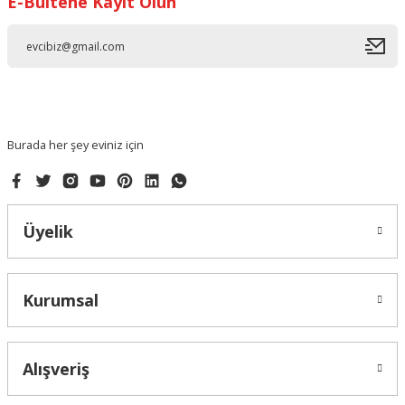
E-Bültene Kayıt Olun
Ürün resmi kalitesiz, bozuk veya görüntülenemiyor.
Ürün açıklamasında eksik bilgiler bulunuyor.
Ürün bilgilerinde hatalar bulunuyor.
Ürün fiyatı diğer sitelerden daha pahalı.
Bu ürüne benzer farklı alternatifler olmalı.
Burada her şey eviniz için
Üyelik
Gönder
Kurumsal
Alışveriş