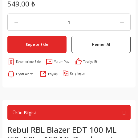
549,00 ₺
Sepete Ekle
Hemen Al
Yorum Yaz
Tavsiye Et
Karşılaştır
Fiyatı Alarmı
Paylaş
Ürün Bilgisi
Rebul RBL Blazer EDT 100 ML