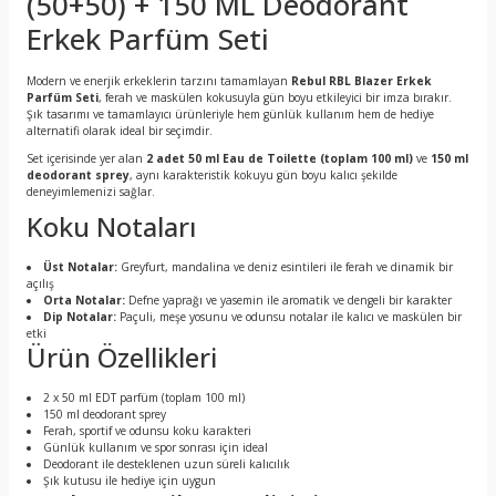
(50+50) + 150 ML Deodorant
Erkek Parfüm Seti
Modern ve enerjik erkeklerin tarzını tamamlayan
Rebul RBL Blazer Erkek
Parfüm Seti
, ferah ve maskülen kokusuyla gün boyu etkileyici bir imza bırakır.
Şık tasarımı ve tamamlayıcı ürünleriyle hem günlük kullanım hem de hediye
alternatifi olarak ideal bir seçimdir.
Set içerisinde yer alan
2 adet 50 ml Eau de Toilette (toplam 100 ml)
ve
150 ml
deodorant sprey
, aynı karakteristik kokuyu gün boyu kalıcı şekilde
deneyimlemenizi sağlar.
Koku Notaları
Üst Notalar:
Greyfurt, mandalina ve deniz esintileri ile ferah ve dinamik bir
açılış
Orta Notalar:
Defne yaprağı ve yasemin ile aromatik ve dengeli bir karakter
Dip Notalar:
Paçuli, meşe yosunu ve odunsu notalar ile kalıcı ve maskülen bir
etki
Ürün Özellikleri
2 x 50 ml EDT parfüm (toplam 100 ml)
150 ml deodorant sprey
Ferah, sportif ve odunsu koku karakteri
Günlük kullanım ve spor sonrası için ideal
Deodorant ile desteklenen uzun süreli kalıcılık
Şık kutusu ile hediye için uygun