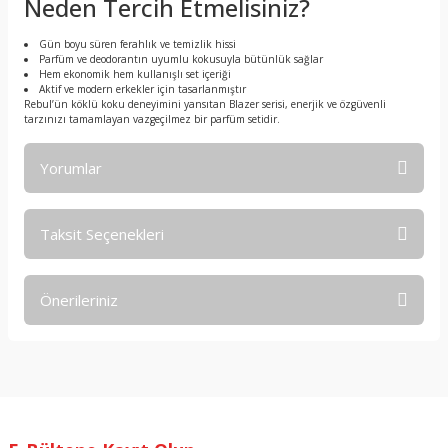
Neden Tercih Etmelisiniz?
Gün boyu süren ferahlık ve temizlik hissi
Parfüm ve deodorantın uyumlu kokusuyla bütünlük sağlar
Hem ekonomik hem kullanışlı set içeriği
Aktif ve modern erkekler için tasarlanmıştır
Rebul’ün köklü koku deneyimini yansıtan Blazer serisi, enerjik ve özgüvenli
tarzınızı tamamlayan vazgeçilmez bir parfüm setidir.
Yorumlar
Taksit Seçenekleri
Bu ürüne ilk yorumu siz yapın!
Önerileriniz
Yorum Yaz
Bu ürünün fiyat bilgisi, resim, ürün açıklamalarında ve diğer
konularda yetersiz gördüğünüz noktaları öneri formunu
kullanarak tarafımıza iletebilirsiniz.
Görüş ve önerileriniz için teşekkür ederiz.