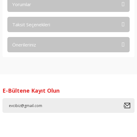
Yorumlar
Taksit Seçenekleri
Bu ürüne ilk yorumu siz yapın!
Önerileriniz
Yorum Yaz
Bu ürünün fiyat bilgisi, resim, ürün açıklamalarında ve diğer
konularda yetersiz gördüğünüz noktaları öneri formunu
kullanarak tarafımıza iletebilirsiniz.
Görüş ve önerileriniz için teşekkür ederiz.
E-Bültene Kayıt Olun
Ürün resmi kalitesiz, bozuk veya görüntülenemiyor.
Ürün açıklamasında eksik bilgiler bulunuyor.
Ürün bilgilerinde hatalar bulunuyor.
Ürün fiyatı diğer sitelerden daha pahalı.
Bu ürüne benzer farklı alternatifler olmalı.