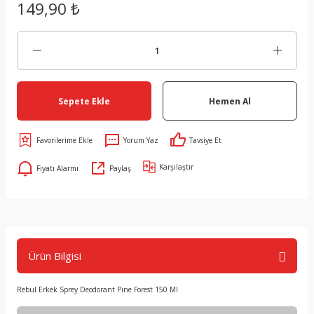
149,90 ₺
Sepete Ekle
Hemen Al
Yorum Yaz
Tavsiye Et
Karşılaştır
Fiyatı Alarmı
Paylaş
Ürün Bilgisi
Rebul Erkek Sprey Deodorant Pine Forest 150 Ml