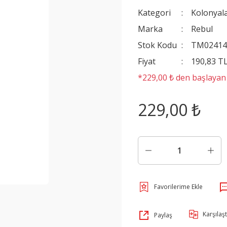
Kategori
Kolonyal
Marka
Rebul
Stok Kodu
TM0241
Fiyat
190,83 T
*229,00 ₺ den başlayan t
229,00 ₺
Karşılaşt
Paylaş