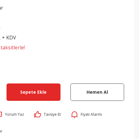
ar
4
L + KDV
aksitlerle!
Sepete Ekle
Hemen Al
Yorum Yaz
Tavsiye Et
Fiyatı Alarmı
ır