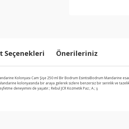
t Seçenekleri
Önerileriniz
arine Kolonyası Cam Şişe 250 ml Bir Bodrum EsintisiBodrum Mandarine esansı, 
andarine kolonyasında bir araya gelerek sizlere benzersiz bir serinlik ve tazelik
eşfetme deneyimini de yaşatır.; Rebul JCR Kozmetik Paz.; A.; ş
arda yetersiz gördüğünüz noktaları öneri formunu kullanarak tarafımıza ilet
Bu ürüne ilk yorumu siz yapın!