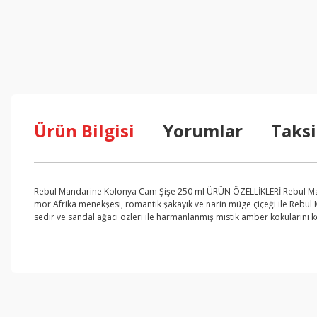
Ürün Bilgisi
Yorumlar
Taksi
Rebul Mandarine Kolonya Cam Şişe 250 ml ÜRÜN ÖZELLİKLERİ Rebul Mand
mor Afrika menekşesi, romantik şakayık ve narin müge çiçeği ile Rebul M
sedir ve sandal ağacı özleri ile harmanlanmış mistik amber kokularını k
Bu ürünün fiyat bilgisi, resim, ürün açıklamalarında ve diğer konul
Görüş ve önerileriniz için teşekkür ederiz.
Ürün resmi kalitesiz, bozuk veya görüntülenemiyor.