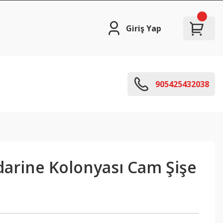
Giriş Yap
905425432038
arine Kolonyası Cam Şişe