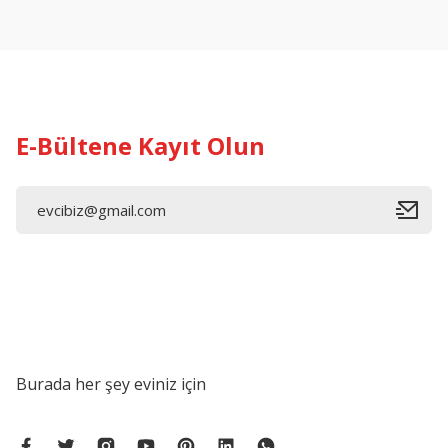
Ürün açıklamasında eksik bilgiler bulunuyor.
Ürün bilgilerinde hatalar bulunuyor.
Ürün fiyatı diğer sitelerden daha pahalı.
Bu ürüne benzer farklı alternatifler olmalı.
E-Bültene Kayıt Olun
Burada her şey eviniz için