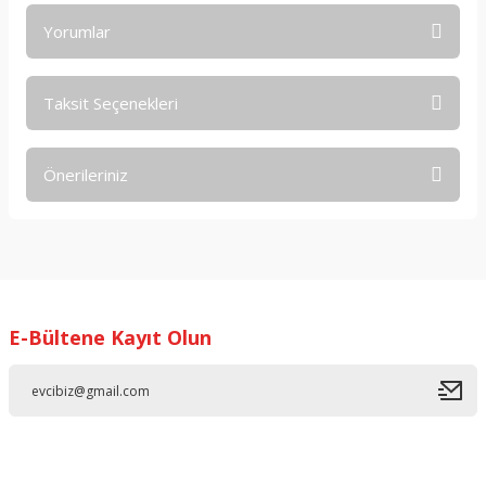
Yorumlar
Taksit Seçenekleri
Bu ürüne ilk yorumu siz yapın!
Önerileriniz
Yorum Yaz
Bu ürünün fiyat bilgisi, resim, ürün açıklamalarında ve diğer
konularda yetersiz gördüğünüz noktaları öneri formunu
kullanarak tarafımıza iletebilirsiniz.
Görüş ve önerileriniz için teşekkür ederiz.
E-Bültene Kayıt Olun
Ürün resmi kalitesiz, bozuk veya görüntülenemiyor.
Ürün açıklamasında eksik bilgiler bulunuyor.
Ürün bilgilerinde hatalar bulunuyor.
Ürün fiyatı diğer sitelerden daha pahalı.
Bu ürüne benzer farklı alternatifler olmalı.