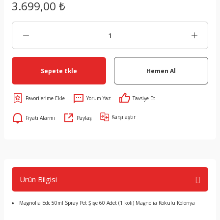
3.699,00 ₺
Sepete Ekle
Hemen Al
Yorum Yaz
Tavsiye Et
Karşılaştır
Fiyatı Alarmı
Paylaş
Ürün Bilgisi
Magnolia Edc 50ml Spray Pet Şişe 60 Adet (1 koli) Magnolia Kokulu Kolonya