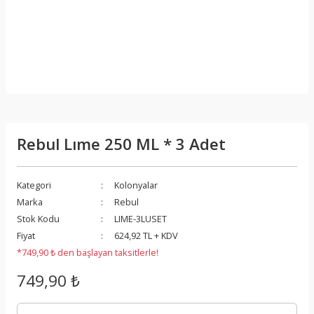
Rebul Lıme 250 ML * 3 Adet
Kategori
Kolonyalar
Marka
Rebul
Stok Kodu
LIME-3LUSET
Fiyat
624,92 TL + KDV
*749,90 ₺ den başlayan taksitlerle!
749,90 ₺