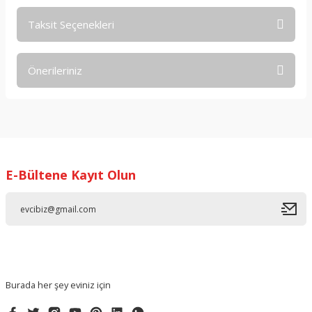
Taksit Seçenekleri
Bu ürüne ilk yorumu siz yapın!
Önerileriniz
Yorum Yaz
Bu ürünün fiyat bilgisi, resim, ürün açıklamalarında ve diğer
konularda yetersiz gördüğünüz noktaları öneri formunu
kullanarak tarafımıza iletebilirsiniz.
Görüş ve önerileriniz için teşekkür ederiz.
E-Bültene Kayıt Olun
Ürün resmi kalitesiz, bozuk veya görüntülenemiyor.
Ürün açıklamasında eksik bilgiler bulunuyor.
Ürün bilgilerinde hatalar bulunuyor.
Ürün fiyatı diğer sitelerden daha pahalı.
Bu ürüne benzer farklı alternatifler olmalı.
Burada her şey eviniz için