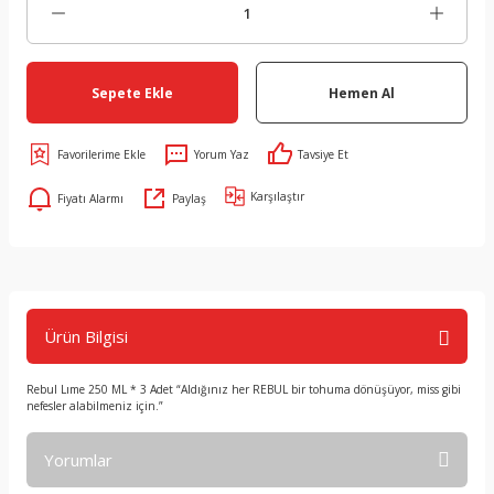
Sepete Ekle
Hemen Al
Yorum Yaz
Tavsiye Et
Karşılaştır
Fiyatı Alarmı
Paylaş
Ürün Bilgisi
Rebul Lıme 250 ML * 3 Adet “Aldığınız her REBUL bir tohuma dönüşüyor, miss gibi
nefesler alabilmeniz için.”
Yorumlar