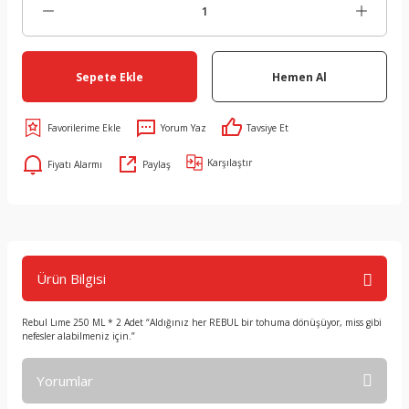
Sepete Ekle
Hemen Al
Yorum Yaz
Tavsiye Et
Karşılaştır
Fiyatı Alarmı
Paylaş
Ürün Bilgisi
Rebul Lıme 250 ML * 2 Adet “Aldığınız her REBUL bir tohuma dönüşüyor, miss gibi
nefesler alabilmeniz için.”
Yorumlar