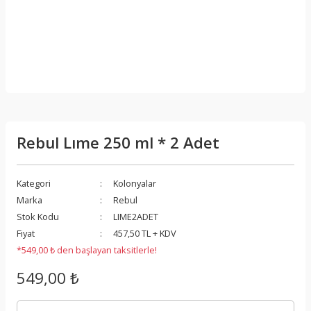
Rebul Lıme 250 ml * 2 Adet
Kategori
Kolonyalar
Marka
Rebul
Stok Kodu
LIME2ADET
Fiyat
457,50 TL + KDV
*549,00 ₺ den başlayan taksitlerle!
549,00 ₺