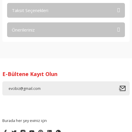
Taksit Seçenekleri
Bu ürüne ilk yorumu siz yapın!
Önerileriniz
Yorum Yaz
Bu ürünün fiyat bilgisi, resim, ürün açıklamalarında ve diğer
konularda yetersiz gördüğünüz noktaları öneri formunu
kullanarak tarafımıza iletebilirsiniz.
Görüş ve önerileriniz için teşekkür ederiz.
E-Bültene Kayıt Olun
Ürün resmi kalitesiz, bozuk veya görüntülenemiyor.
Ürün açıklamasında eksik bilgiler bulunuyor.
Ürün bilgilerinde hatalar bulunuyor.
Ürün fiyatı diğer sitelerden daha pahalı.
Bu ürüne benzer farklı alternatifler olmalı.
Burada her şey eviniz için