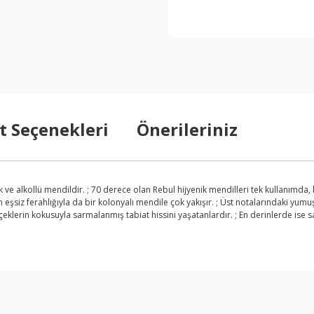
t Seçenekleri
Önerileriniz
ik ve alkollü mendildir. ; 70 derece olan Rebul hijyenik mendilleri tek kullanımda
rken eşsiz ferahlığıyla da bir kolonyalı mendile çok yakışır. ; Üst notalarındaki yu
klerin kokusuyla sarmalanmış tabiat hissini yaşatanlardır. ; En derinlerde ise s
arda yetersiz gördüğünüz noktaları öneri formunu kullanarak tarafımıza ilet
Bu ürüne ilk yorumu siz yapın!