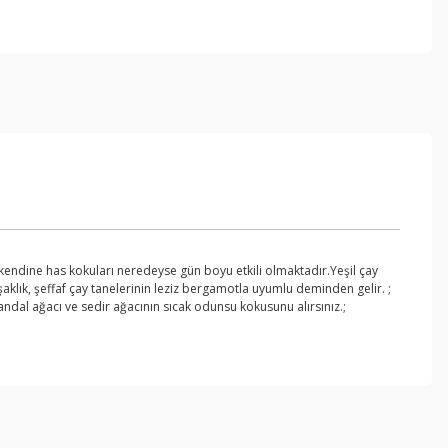
, kendine has kokuları neredeyse gün boyu etkili olmaktadır.Yeşil çay
muşaklık, şeffaf çay tanelerinin leziz bergamotla uyumlu deminden gelir. ;
andal ağacı ve sedir ağacının sıcak odunsu kokusunu alırsınız.;
ebilirsiniz.