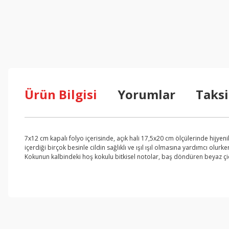
Ürün Bilgisi
Yorumlar
Taksi
7x12 cm kapalı folyo içerisinde, açık hali 17,5x20 cm ölçülerinde hijyen
içerdiği birçok besinle cildin sağlıklı ve ışıl ışıl olmasına yardımcı olu
Kokunun kalbindeki hoş kokulu bitkisel notolar, baş döndüren beyaz çiçe
Bu ürünün fiyat bilgisi, resim, ürün açıklamalarında ve diğer konul
Görüş ve önerileriniz için teşekkür ederiz.
Ürün resmi kalitesiz, bozuk veya görüntülenemiyor.