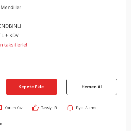
 Mendiller
ENDBINLI
 TL + KDV
 taksitlerle!
Sepete Ekle
Hemen Al
Yorum Yaz
Tavsiye Et
Fiyatı Alarmı
ır