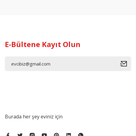
Ürün açıklamasında eksik bilgiler bulunuyor.
Ürün bilgilerinde hatalar bulunuyor.
Ürün fiyatı diğer sitelerden daha pahalı.
Bu ürüne benzer farklı alternatifler olmalı.
E-Bültene Kayıt Olun
Burada her şey eviniz için