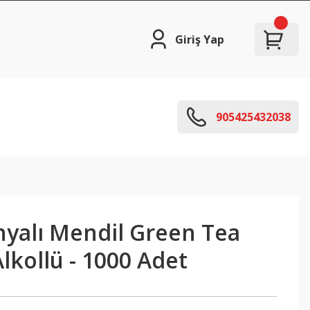
Giriş Yap
905425432038
nyalı Mendil Green Tea
Alkollü - 1000 Adet