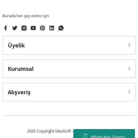
Bu ürüne benzer farklı alternatifler olmalı.
Burada her şey eviniz için
Üyelik
Gönder
Kurumsal
Alışveriş
2025 Copyright IdeaSoft - Tüm Hakları Saklıdır.
WhatsApp Sipariş