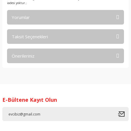
iadesi yoktur.;
Yorumlar
Taksit Seçenekleri
Bu ürüne ilk yorumu siz yapın!
Önerileriniz
Yorum Yaz
Bu ürünün fiyat bilgisi, resim, ürün açıklamalarında ve diğer
konularda yetersiz gördüğünüz noktaları öneri formunu
kullanarak tarafımıza iletebilirsiniz.
Görüş ve önerileriniz için teşekkür ederiz.
E-Bültene Kayıt Olun
Ürün resmi kalitesiz, bozuk veya görüntülenemiyor.
Ürün açıklamasında eksik bilgiler bulunuyor.
Ürün bilgilerinde hatalar bulunuyor.
Ürün fiyatı diğer sitelerden daha pahalı.