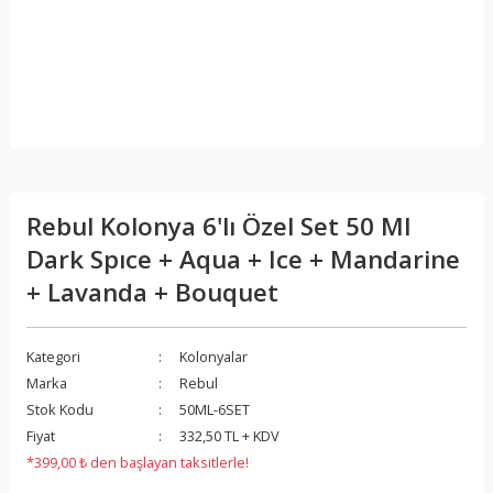
Rebul Kolonya 6'lı Özel Set 50 Ml
Dark Spıce + Aqua + Ice + Mandarine
+ Lavanda + Bouquet
Kategori
Kolonyalar
Marka
Rebul
Stok Kodu
50ML-6SET
Fiyat
332,50 TL + KDV
*399,00 ₺ den başlayan taksitlerle!