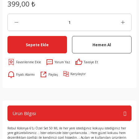
399,00 ₺
Sepete Ekle
Hemen Al
Yorum Yaz
Tavsiye Et
Karşılaştır
Fiyatı Alarmı
Paylaş
Ürün Bilgisi
Rebul Kolonya 6'Lı Özel Set 50 ML ile her yere istediğiniz kokuyu istediğiniz her
yere götürebilirsiniz. ; İster cebinizde İster çantanızda. ; Hem güzel kokusu hem
dezenfektan özelliği ile kendinizi özel hissedin. ; Açılan ve kullanılan ürünlerin