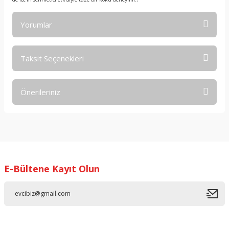
Yorumlar
Taksit Seçenekleri
Bu ürüne ilk yorumu siz yapın!
Önerileriniz
Yorum Yaz
Bu ürünün fiyat bilgisi, resim, ürün açıklamalarında ve diğer
konularda yetersiz gördüğünüz noktaları öneri formunu
kullanarak tarafımıza iletebilirsiniz.
Görüş ve önerileriniz için teşekkür ederiz.
E-Bültene Kayıt Olun
Ürün resmi kalitesiz, bozuk veya görüntülenemiyor.
Ürün açıklamasında eksik bilgiler bulunuyor.
Ürün bilgilerinde hatalar bulunuyor.
Ürün fiyatı diğer sitelerden daha pahalı.