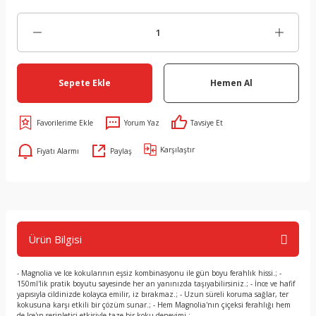
Sepete Ekle
Hemen Al
Yorum Yaz
Tavsiye Et
Karşılaştır
Fiyatı Alarmı
Paylaş
Ürün Bilgisi
- Magnolia ve Ice kokularının eşsiz kombinasyonu ile gün boyu ferahlık hissi.; -
150ml'lik pratik boyutu sayesinde her an yanınızda taşıyabilirsiniz.; - İnce ve hafif
yapısıyla cildinizde kolayca emilir, iz bırakmaz.; - Uzun süreli koruma sağlar, ter
kokusuna karşı etkili bir çözüm sunar.; - Hem Magnolia'nın çiçeksi ferahlığı hem
de Ice'ın serinletici etkisiyle taze bir koku deneyimi.;