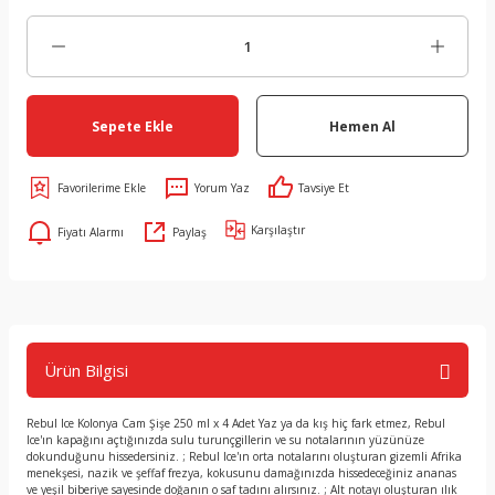
Sepete Ekle
Hemen Al
Yorum Yaz
Tavsiye Et
Karşılaştır
Fiyatı Alarmı
Paylaş
Ürün Bilgisi
Rebul Ice Kolonya Cam Şişe 250 ml x 4 Adet Yaz ya da kış hiç fark etmez, Rebul
Ice'ın kapağını açtığınızda sulu turunçgillerin ve su notalarının yüzünüze
dokunduğunu hissedersiniz. ; Rebul Ice'ın orta notalarını oluşturan gizemli Afrika
menekşesi, nazik ve şeffaf frezya, kokusunu damağınızda hissedeceğiniz ananas
ve yeşil biberiye sayesinde doğanın o saf tadını alırsınız. ; Alt notayı oluşturan ılık