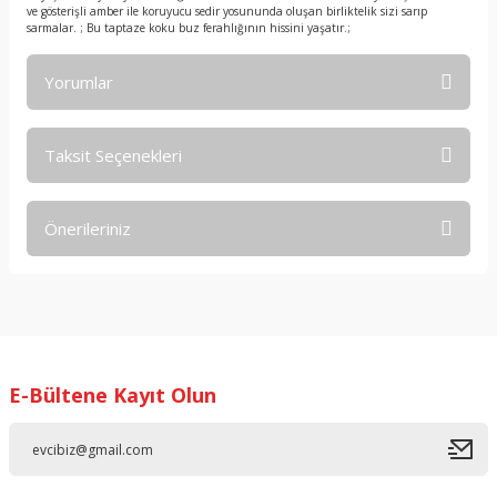
ve gösterişli amber ile koruyucu sedir yosununda oluşan birliktelik sizi sarıp
sarmalar. ; Bu taptaze koku buz ferahlığının hissini yaşatır.;
Yorumlar
Taksit Seçenekleri
Bu ürüne ilk yorumu siz yapın!
Önerileriniz
Yorum Yaz
Bu ürünün fiyat bilgisi, resim, ürün açıklamalarında ve diğer
konularda yetersiz gördüğünüz noktaları öneri formunu
kullanarak tarafımıza iletebilirsiniz.
Görüş ve önerileriniz için teşekkür ederiz.
E-Bültene Kayıt Olun
Ürün resmi kalitesiz, bozuk veya görüntülenemiyor.
Ürün açıklamasında eksik bilgiler bulunuyor.
Ürün bilgilerinde hatalar bulunuyor.
Ürün fiyatı diğer sitelerden daha pahalı.