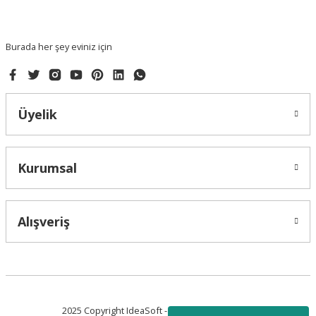
Bu ürüne benzer farklı alternatifler olmalı.
Burada her şey eviniz için
Üyelik
Gönder
Kurumsal
Alışveriş
2025 Copyright IdeaSoft - Tüm Hakları Saklıdır.