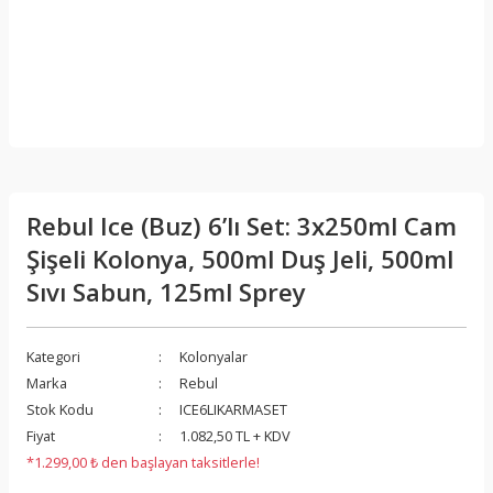
Rebul Ice (Buz) 6’lı Set: 3x250ml Cam
Şişeli Kolonya, 500ml Duş Jeli, 500ml
Sıvı Sabun, 125ml Sprey
Kategori
Kolonyalar
Marka
Rebul
Stok Kodu
ICE6LIKARMASET
Fiyat
1.082,50 TL + KDV
*1.299,00 ₺ den başlayan taksitlerle!