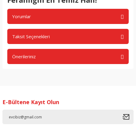
Yorumlar
Taksit Seçenekleri
Bu ürüne ilk yorumu siz yapın!
Önerileriniz
Yorum Yaz
Bu ürünün fiyat bilgisi, resim, ürün açıklamalarında ve diğer
konularda yetersiz gördüğünüz noktaları öneri formunu
kullanarak tarafımıza iletebilirsiniz.
Görüş ve önerileriniz için teşekkür ederiz.
E-Bültene Kayıt Olun
Ürün resmi kalitesiz, bozuk veya görüntülenemiyor.
Ürün açıklamasında eksik bilgiler bulunuyor.
Ürün bilgilerinde hatalar bulunuyor.
Ürün fiyatı diğer sitelerden daha pahalı.