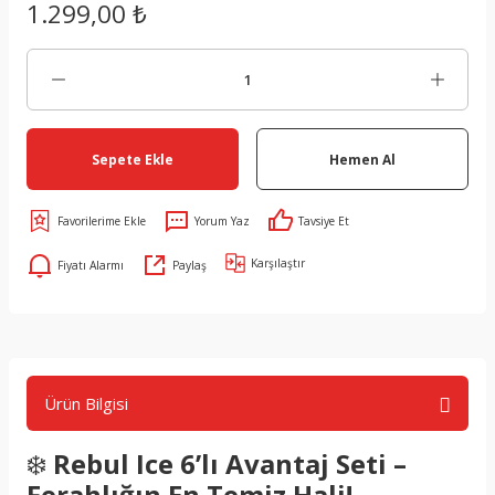
1.299,00 ₺
Sepete Ekle
Hemen Al
Yorum Yaz
Tavsiye Et
Karşılaştır
Fiyatı Alarmı
Paylaş
Ürün Bilgisi
❄️
Rebul Ice 6’lı Avantaj Seti –
Ferahlığın En Temiz Hali!