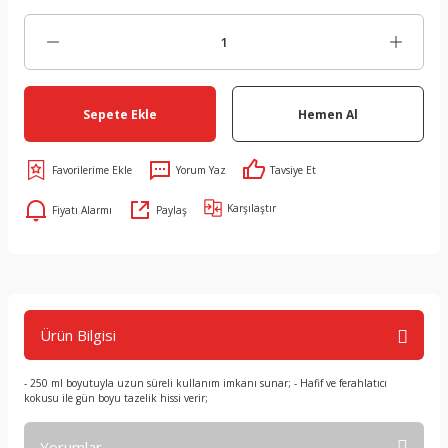
Sepete Ekle
Hemen Al
Yorum Yaz
Tavsiye Et
Karşılaştır
Fiyatı Alarmı
Paylaş
Ürün Bilgisi
- 250 ml boyutuyla uzun süreli kullanım imkanı sunar; - Hafif ve ferahlatıcı
kokusu ile gün boyu tazelik hissi verir;
Yorumlar