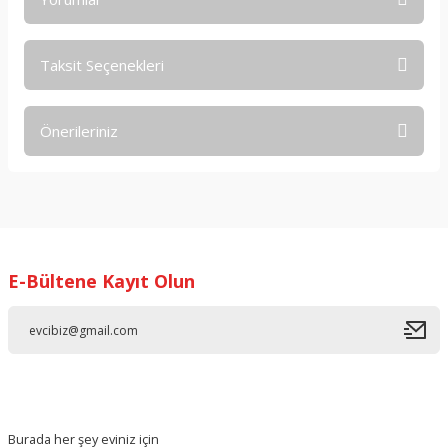
Taksit Seçenekleri
Bu ürüne ilk yorumu siz yapın!
Önerileriniz
Yorum Yaz
Bu ürünün fiyat bilgisi, resim, ürün açıklamalarında ve diğer
konularda yetersiz gördüğünüz noktaları öneri formunu
kullanarak tarafımıza iletebilirsiniz.
Görüş ve önerileriniz için teşekkür ederiz.
E-Bültene Kayıt Olun
Ürün resmi kalitesiz, bozuk veya görüntülenemiyor.
Ürün açıklamasında eksik bilgiler bulunuyor.
Ürün bilgilerinde hatalar bulunuyor.
Ürün fiyatı diğer sitelerden daha pahalı.
Bu ürüne benzer farklı alternatifler olmalı.
Burada her şey eviniz için