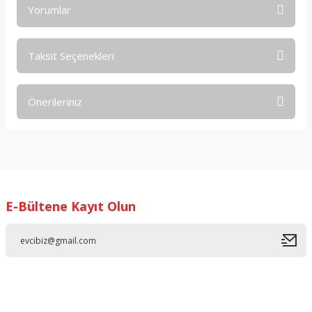
Yorumlar
Taksit Seçenekleri
Bu ürüne ilk yorumu siz yapın!
Önerileriniz
Yorum Yaz
Bu ürünün fiyat bilgisi, resim, ürün açıklamalarında ve diğer
konularda yetersiz gördüğünüz noktaları öneri formunu
kullanarak tarafımıza iletebilirsiniz.
Görüş ve önerileriniz için teşekkür ederiz.
E-Bültene Kayıt Olun
Ürün resmi kalitesiz, bozuk veya görüntülenemiyor.
Ürün açıklamasında eksik bilgiler bulunuyor.
Ürün bilgilerinde hatalar bulunuyor.
Ürün fiyatı diğer sitelerden daha pahalı.
Bu ürüne benzer farklı alternatifler olmalı.