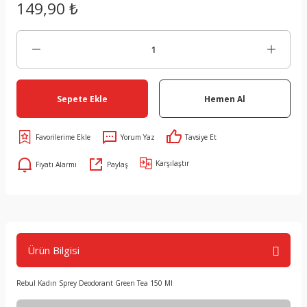
149,90 ₺
Sepete Ekle
Hemen Al
Yorum Yaz
Tavsiye Et
Karşılaştır
Fiyatı Alarmı
Paylaş
Ürün Bilgisi
Rebul Kadın Sprey Deodorant Green Tea 150 Ml