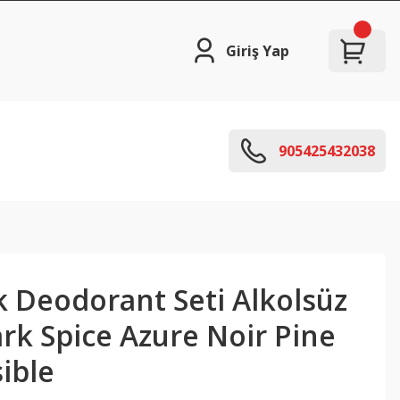
Giriş Yap
905425432038
k Deodorant Seti Alkolsüz
rk Spice Azure Noir Pine
sible