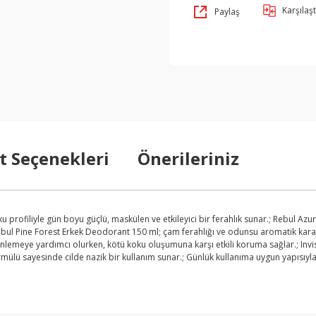
Karşılaşt
Paylaş
t Seçenekleri
Önerileriniz
u profiliyle gün boyu güçlü, maskülen ve etkileyici bir ferahlık sunar.; Rebul A
ebul Pine Forest Erkek Deodorant 150 ml; çam ferahlığı ve odunsu aromatik karakt
lemeye yardımcı olurken, kötü koku oluşumuna karşı etkili koruma sağlar.; Invisib
rmülü sayesinde cilde nazik bir kullanım sunar.; Günlük kullanıma uygun yapısıyl
arda yetersiz gördüğünüz noktaları öneri formunu kullanarak tarafımıza ilet