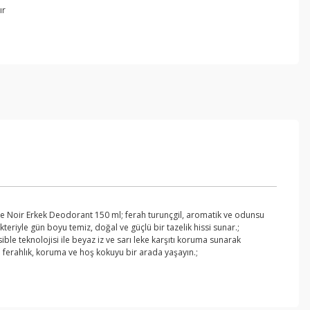
ır
zure Noir Erkek Deodorant 150 ml; ferah turunçgil, aromatik ve odunsu
eriyle gün boyu temiz, doğal ve güçlü bir tazelik hissi sunar.;
le teknolojisi ile beyaz iz ve sarı leke karşıtı koruma sunarak
a ferahlık, koruma ve hoş kokuyu bir arada yaşayın.;
ebilirsiniz.