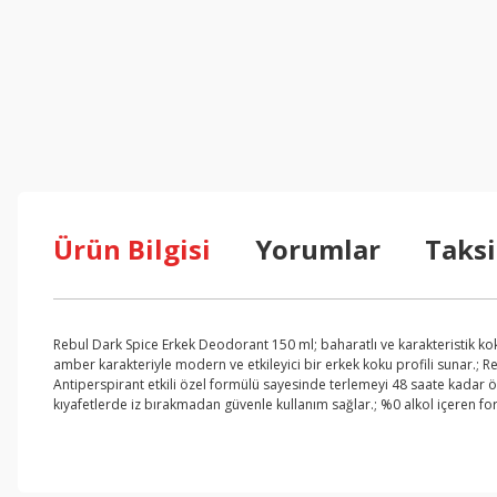
Ürün Bilgisi
Yorumlar
Taksi
Rebul Dark Spice Erkek Deodorant 150 ml; baharatlı ve karakteristik kok
amber karakteriyle modern ve etkileyici bir erkek koku profili sunar.; R
Antiperspirant etkili özel formülü sayesinde terlemeyi 48 saate kadar ön
kıyafetlerde iz bırakmadan güvenle kullanım sağlar.; %0 alkol içeren fo
Bu ürünün fiyat bilgisi, resim, ürün açıklamalarında ve diğer konul
Görüş ve önerileriniz için teşekkür ederiz.