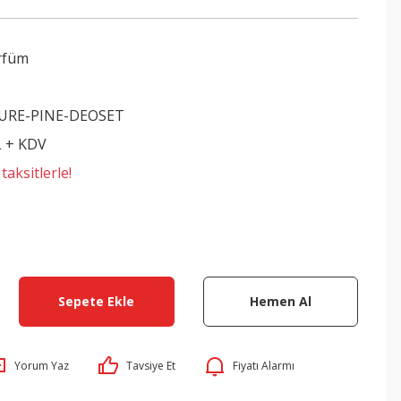
rfüm
URE-PINE-DEOSET
L + KDV
aksitlerle!
Sepete Ekle
Hemen Al
Yorum Yaz
Tavsiye Et
Fiyatı Alarmı