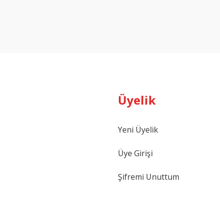
Bu ürüne ilk yorumu siz yapın!
Yorum Yaz
Üyelik
Yeni Üyelik
Gönder
Üye Girişi
Şifremi Unuttum