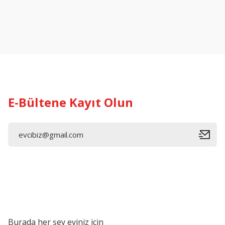
Ürün resmi kalitesiz, bozuk veya görüntülenemiyor.
Ürün açıklamasında eksik bilgiler bulunuyor.
Ürün bilgilerinde hatalar bulunuyor.
Ürün fiyatı diğer sitelerden daha pahalı.
Bu ürüne benzer farklı alternatifler olmalı.
E-Bültene Kayıt Olun
Burada her şey eviniz için