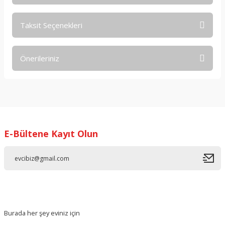
Taksit Seçenekleri
Bu ürüne ilk yorumu siz yapın!
Önerileriniz
Yorum Yaz
Bu ürünün fiyat bilgisi, resim, ürün açıklamalarında ve diğer
konularda yetersiz gördüğünüz noktaları öneri formunu
kullanarak tarafımıza iletebilirsiniz.
Görüş ve önerileriniz için teşekkür ederiz.
E-Bültene Kayıt Olun
Ürün resmi kalitesiz, bozuk veya görüntülenemiyor.
Ürün açıklamasında eksik bilgiler bulunuyor.
Ürün bilgilerinde hatalar bulunuyor.
Ürün fiyatı diğer sitelerden daha pahalı.
Bu ürüne benzer farklı alternatifler olmalı.
Burada her şey eviniz için