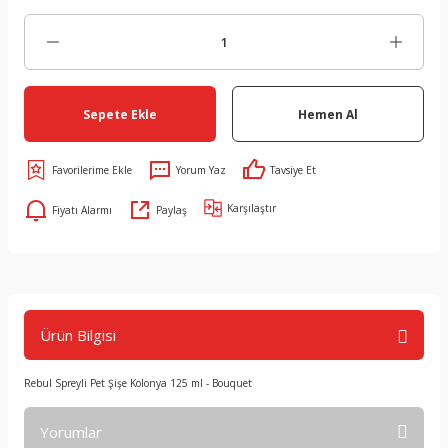
Sepete Ekle
Hemen Al
Yorum Yaz
Tavsiye Et
Karşılaştır
Fiyatı Alarmı
Paylaş
Ürün Bilgisi
Rebul Spreyli Pet Şişe Kolonya 125 ml - Bouquet
Yorumlar