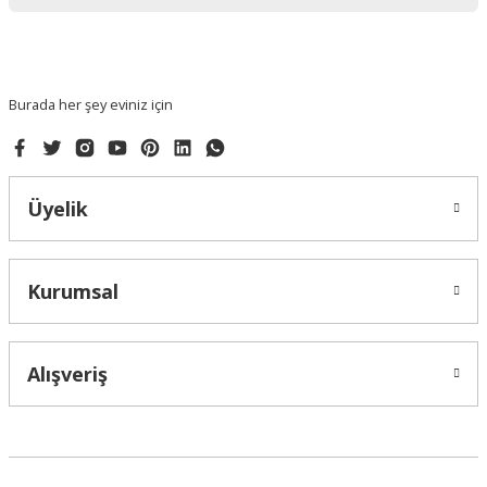
Ürün bilgilerinde hatalar bulunuyor.
Ürün fiyatı diğer sitelerden daha pahalı.
Bu ürüne benzer farklı alternatifler olmalı.
Burada her şey eviniz için
Üyelik
Gönder
Kurumsal
Alışveriş