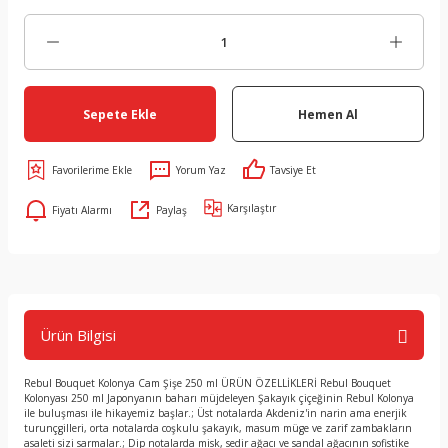
Sepete Ekle
Hemen Al
Yorum Yaz
Tavsiye Et
Karşılaştır
Fiyatı Alarmı
Paylaş
Ürün Bilgisi
Rebul Bouquet Kolonya Cam Şişe 250 ml ÜRÜN ÖZELLİKLERİ Rebul Bouquet
Kolonyası 250 ml Japonyanın baharı müjdeleyen Şakayık çiçeğinin Rebul Kolonya
ile buluşması ile hikayemiz başlar.; Üst notalarda Akdeniz'in narin ama enerjik
turunçgilleri, orta notalarda coşkulu şakayık, masum müge ve zarif zambakların
asaleti sizi sarmalar.; Dip notalarda misk, sedir ağacı ve sandal ağacının sofistike