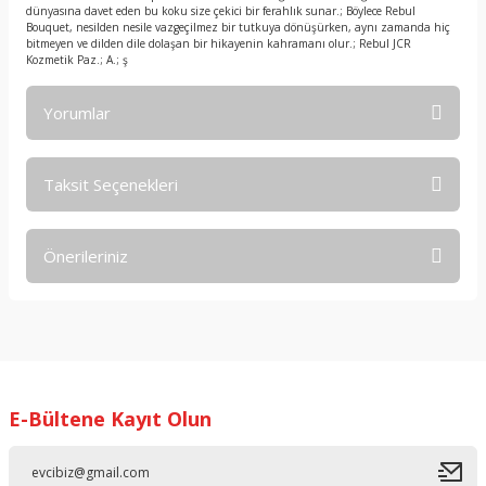
dünyasına davet eden bu koku size çekici bir ferahlık sunar.; Böylece Rebul
Bouquet, nesilden nesile vazgeçilmez bir tutkuya dönüşürken, aynı zamanda hiç
bitmeyen ve dilden dile dolaşan bir hikayenin kahramanı olur.; Rebul JCR
Kozmetik Paz.; A.; ş
Yorumlar
Taksit Seçenekleri
Bu ürüne ilk yorumu siz yapın!
Önerileriniz
Yorum Yaz
Bu ürünün fiyat bilgisi, resim, ürün açıklamalarında ve diğer
konularda yetersiz gördüğünüz noktaları öneri formunu
kullanarak tarafımıza iletebilirsiniz.
Görüş ve önerileriniz için teşekkür ederiz.
E-Bültene Kayıt Olun
Ürün resmi kalitesiz, bozuk veya görüntülenemiyor.
Ürün açıklamasında eksik bilgiler bulunuyor.