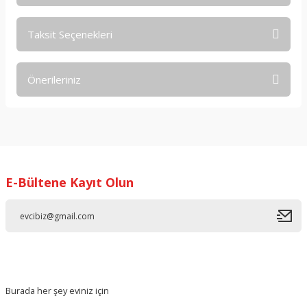
Taksit Seçenekleri
Bu ürüne ilk yorumu siz yapın!
Önerileriniz
Yorum Yaz
Bu ürünün fiyat bilgisi, resim, ürün açıklamalarında ve diğer
konularda yetersiz gördüğünüz noktaları öneri formunu
kullanarak tarafımıza iletebilirsiniz.
Görüş ve önerileriniz için teşekkür ederiz.
E-Bültene Kayıt Olun
Ürün resmi kalitesiz, bozuk veya görüntülenemiyor.
Ürün açıklamasında eksik bilgiler bulunuyor.
Ürün bilgilerinde hatalar bulunuyor.
Ürün fiyatı diğer sitelerden daha pahalı.
Bu ürüne benzer farklı alternatifler olmalı.
Burada her şey eviniz için