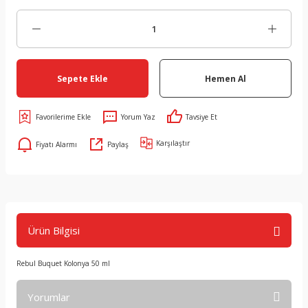
Sepete Ekle
Hemen Al
Yorum Yaz
Tavsiye Et
Karşılaştır
Fiyatı Alarmı
Paylaş
Ürün Bilgisi
Rebul Buquet Kolonya 50 ml
Yorumlar