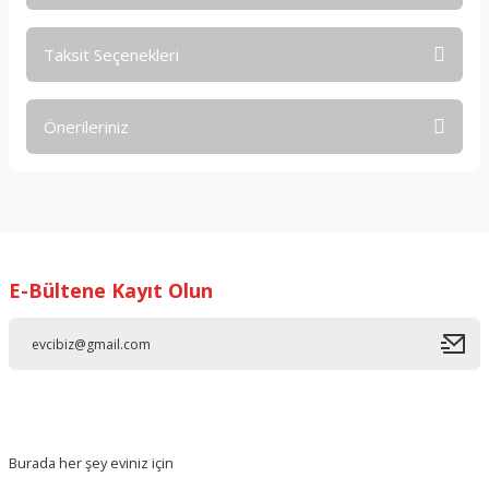
Taksit Seçenekleri
Bu ürüne ilk yorumu siz yapın!
Önerileriniz
Yorum Yaz
Bu ürünün fiyat bilgisi, resim, ürün açıklamalarında ve diğer
konularda yetersiz gördüğünüz noktaları öneri formunu
kullanarak tarafımıza iletebilirsiniz.
Görüş ve önerileriniz için teşekkür ederiz.
E-Bültene Kayıt Olun
Ürün resmi kalitesiz, bozuk veya görüntülenemiyor.
Ürün açıklamasında eksik bilgiler bulunuyor.
Ürün bilgilerinde hatalar bulunuyor.
Ürün fiyatı diğer sitelerden daha pahalı.
Bu ürüne benzer farklı alternatifler olmalı.
Burada her şey eviniz için