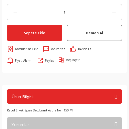
Sepete Ekle
Hemen Al
Yorum Yaz
Tavsiye Et
Karşılaştır
Fiyatı Alarmı
Paylaş
Ürün Bilgisi
Rebul Erkek Sprey Deodorant Azure Noir 150 Ml
Yorumlar