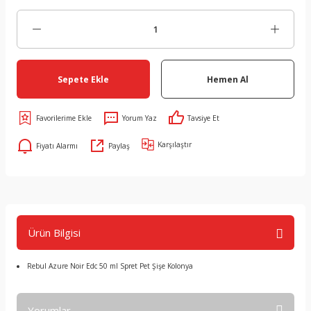
Sepete Ekle
Hemen Al
Yorum Yaz
Tavsiye Et
Karşılaştır
Fiyatı Alarmı
Paylaş
Ürün Bilgisi
Rebul Azure Noir Edc 50 ml Spret Pet Şişe Kolonya
Yorumlar