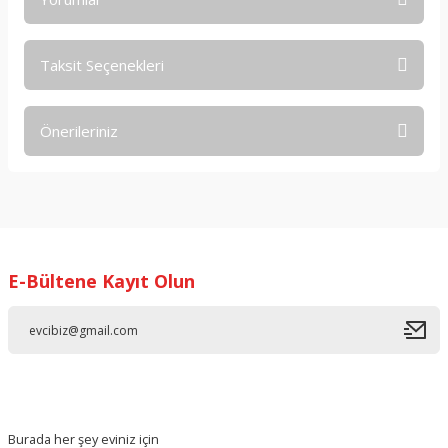
Taksit Seçenekleri
Bu ürüne ilk yorumu siz yapın!
Önerileriniz
Yorum Yaz
Bu ürünün fiyat bilgisi, resim, ürün açıklamalarında ve diğer
konularda yetersiz gördüğünüz noktaları öneri formunu
kullanarak tarafımıza iletebilirsiniz.
Görüş ve önerileriniz için teşekkür ederiz.
E-Bültene Kayıt Olun
Ürün resmi kalitesiz, bozuk veya görüntülenemiyor.
Ürün açıklamasında eksik bilgiler bulunuyor.
Ürün bilgilerinde hatalar bulunuyor.
Ürün fiyatı diğer sitelerden daha pahalı.
Bu ürüne benzer farklı alternatifler olmalı.
Burada her şey eviniz için