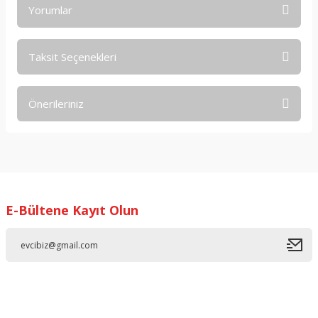
Yorumlar
Taksit Seçenekleri
Bu ürüne ilk yorumu siz yapın!
Önerileriniz
Yorum Yaz
Bu ürünün fiyat bilgisi, resim, ürün açıklamalarında ve diğer
konularda yetersiz gördüğünüz noktaları öneri formunu
kullanarak tarafımıza iletebilirsiniz.
Görüş ve önerileriniz için teşekkür ederiz.
E-Bültene Kayıt Olun
Ürün resmi kalitesiz, bozuk veya görüntülenemiyor.
Ürün açıklamasında eksik bilgiler bulunuyor.
Ürün bilgilerinde hatalar bulunuyor.
Ürün fiyatı diğer sitelerden daha pahalı.
Bu ürüne benzer farklı alternatifler olmalı.