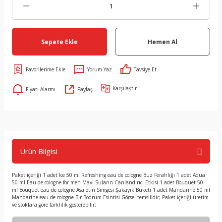
Sepete Ekle
Hemen Al
Yorum Yaz
Tavsiye Et
Karşılaştır
Fiyatı Alarmı
Paylaş
Ürün Bilgisi
Paket içeriği 1 adet Ice 50 ml Refreshing eau de cologne Buz Ferahlığı 1 adet Aqua
50 ml Eau de cologne for men Mavi Suların Canlandırıcı Etkisi 1 adet Bouquet 50
ml Bouquet eau de cologne Asaletin Simgesi Şakayık Buketi 1 adet Mandarine 50 ml
Mandarine eau de cologne Bir Bodrum Esintisi Görsel temsilidir; Paket içeriği üretim
ve stoklara göre farklılık gösterebilir;