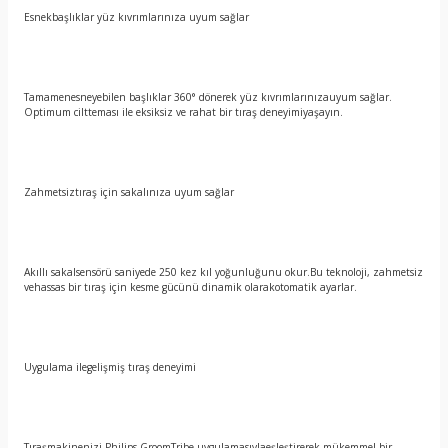
Esnekbaşlıklar yüz kıvrımlarınıza uyum sağlar
Tamamenesneyebilen başlıklar 360° dönerek yüz kıvrımlarınızauyum sağlar.
Optimum ciltteması ile eksiksiz ve rahat bir tıraş deneyimiyaşayın.
Zahmetsiztıraş için sakalınıza uyum sağlar
Akıllı sakalsensörü saniyede 250 kez kıl yoğunluğunu okur.Bu teknoloji, zahmetsiz
vehassas bir tıraş için kesme gücünü dinamik olarakotomatik ayarlar.
Uygulama ilegelişmiş tıraş deneyimi
Tıraşmakinenizi Philips GroomTribe uygulamasıylaeşleştirerek mükemmel bir