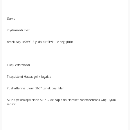
Servis
2 yılgaranti Evet
Yedek başlıkSH91 2 yılda bir SH91 ile değiştirin
TıraşPerformansı
Tıraşsistemi Hassas çelik bıçaklar
Yüzhatlarına uyum 360° Esnek başlıklar
SkinIQteknolojisi Nano SkinGlide Kaplama Hareket Kontrolsensörü Güç Uyum
sensörü