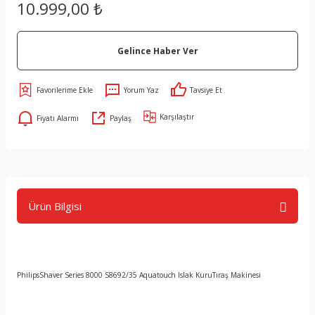
10.999,00 ₺
Gelince Haber Ver
Yorum Yaz
Tavsiye Et
Karşılaştır
Fiyatı Alarmı
Paylaş
Ürün Bilgisi
PhilipsShaver Series 8000 S8692/35 Aquatouch Islak KuruTıraş Makinesi