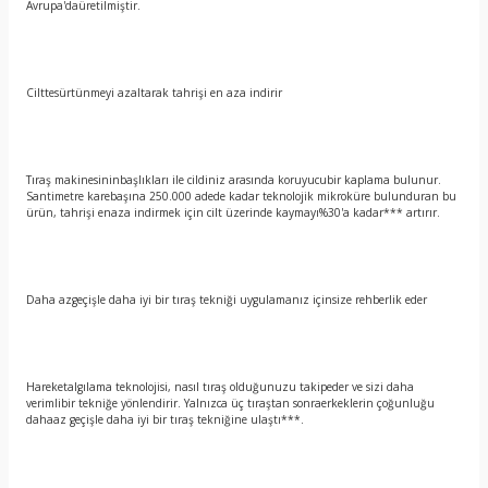
Avrupa'daüretilmiştir.
Cilttesürtünmeyi azaltarak tahrişi en aza indirir
Tıraş makinesininbaşlıkları ile cildiniz arasında koruyucubir kaplama bulunur.
Santimetre karebaşına 250.000 adede kadar teknolojik mikroküre bulunduran bu
ürün, tahrişi enaza indirmek için cilt üzerinde kaymayı%30'a kadar*** artırır.
Daha azgeçişle daha iyi bir tıraş tekniği uygulamanız içinsize rehberlik eder
Hareketalgılama teknolojisi, nasıl tıraş olduğunuzu takipeder ve sizi daha
verimlibir tekniğe yönlendirir. Yalnızca üç tıraştan sonraerkeklerin çoğunluğu
dahaaz geçişle daha iyi bir tıraş tekniğine ulaştı***.