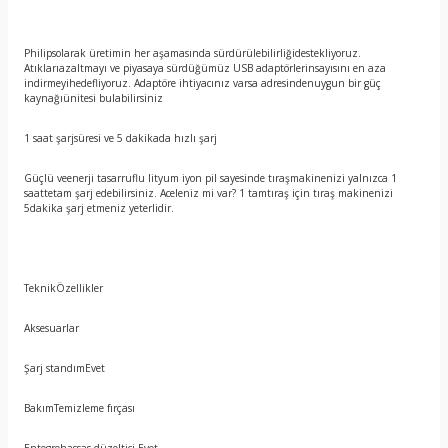
Philipsolarak üretimin her aşamasında sürdürülebilirliğidestekliyoruz.
Atıklarıazaltmayı ve piyasaya sürdüğümüz USB adaptörlerinsayısını en aza
indirmeyihedefliyoruz. Adaptöre ihtiyacınız varsa adresindenuygun bir güç
kaynağıünitesi bulabilirsiniz
1 saat şarjsüresi ve 5 dakikada hızlı şarj
Güçlü veenerji tasarruflu lityum iyon pil sayesinde tıraşmakinenizi yalnızca 1
saattetam şarj edebilirsiniz. Aceleniz mi var? 1 tamtıraş için tıraş makinenizi
5dakika şarj etmeniz yeterlidir.
TeknikÖzellikler
Aksesuarlar
Şarj standımEvet
BakımTemizleme fırçası