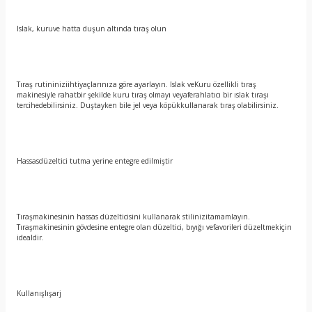
Islak, kuruve hatta duşun altında tıraş olun
Tıraş rutininiziihtiyaçlarınıza göre ayarlayın. Islak veKuru özellikli tıraş
makinesiyle rahatbir şekilde kuru tıraş olmayı veyaferahlatıcı bir ıslak tıraşı
tercihedebilirsiniz. Duştayken bile jel veya köpükkullanarak tıraş olabilirsiniz.
Hassasdüzeltici tutma yerine entegre edilmiştir
Tıraşmakinesinin hassas düzelticisini kullanarak stilinizitamamlayın.
Tıraşmakinesinin gövdesine entegre olan düzeltici, bıyığı vefavorileri düzeltmekiçin
idealdir.
Kullanışlışarj