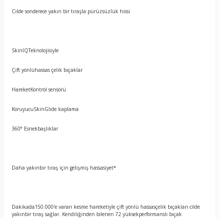
Cilde sonderece yakın bir tıraşla pürüzsüzlük hissi
SkinIQTeknolojisiyle
Çift yönlühassas çelik bıçaklar
HareketKontrol sensörü
KoruyucuSkinGlide kaplama
360° Esnekbaşlıklar
Daha yakınbir tıraş için gelişmiş hassasiyet*
Dakikada150.000'e varan kesme hareketiyle çift yönlü hassasçelik bıçakları cilde
yakınbir tıraş sağlar. Kendiliğinden bilenen 72 yüksekperformanslı bıçak