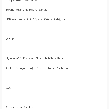
Entegrehassas düzeltici Evet
Seyahat vesaklama Seyahat çantası
USB-Akablosu dahildir Güç adaptörü dahil değildir
Yazılım
UygulamaGünlük bakım Bluetooth ® ile bağlanır
Akıllıtelefon uyumluluğu iPhone ve Android™ cihazlar
Güç
Çalışmasüresi 50 dakika