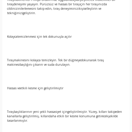
tıraşdeneyimi yaşayın. Pürüzsüz ve hassas bir tıraşiçin her tıraşınızda
cildinizinilerlemesini takip edin, tıraş deneyiminizikişiselleştirin ve
tekniğinizigeliştirin.
Kolaycatemizlenmesi için tek dokunuşla açılır
Tıraşmakinesini kolayca temizleyin. Tek bir düğmeyedokunarak tıraş
makinesibaşlığını çıkarın ve suda durulayın.
Hassas veetkili kesme için geliştirilmiştir
Tıraşbaşlıklarının yeni şekli hassasiyet içingeliştirilmiştir. Yüzey, kılları takipeden
kanallarla geliştirilmiş, kıllarıdaha etkili bir kesme konumuna getirecekşekilde
tasarlanmıştır.