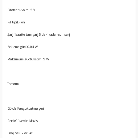
Otomatikvoltaj 5 V
Pil tipiLi-ion
Şarj 1saatte tam şarj 5 dakikada hızlı şarj
Bekleme gücü0,04 W
Maksimum güçtüketimi 9 W
Tasarım
Gövde Kauçuktutma yeri
RenkGüvercin Mavisi
Tıraşbaşlıkları Açılı