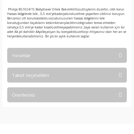
Philips BG1024/15 Bodyshaver Erkek BakımKitiVücuttüylerini düzeltir, cildi korur
Hassas bölgelerde bile , 0,5 mm'yekadaryakındüzeltme yaparken cildinizi koruyun
Benzersiz cilt korumasistemi,vücudunuzunen hassas bölgelerini bile
koruduğundan bıçakların keskinkenarıylacildinizdoğrudan temas etmeden
rahatça 0,5 mm'ye kadar kısadüzeltmeyapabilirsiniz.2aya varan kullanım için bir
adet AA pil dahildir AApilleçalışan bu kompaktdüzelticiyi ihtiyacınız olan her an ve
heryerdekullanabilirsiniz. Bir pil,iki aylık kullanım sağlar.
Yorumlar
Taksit Seçenekleri
Bu ürüne ilk yorumu siz yapın!
Önerileriniz
Yorum Yaz
Bu ürünün fiyat bilgisi, resim, ürün açıklamalarında ve diğer
konularda yetersiz gördüğünüz noktaları öneri formunu
kullanarak tarafımıza iletebilirsiniz.
Görüş ve önerileriniz için teşekkür ederiz.