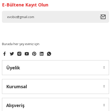
E-Bültene Kayıt Olun
Ürün resmi kalitesiz, bozuk veya görüntülenemiyor.
Ürün açıklamasında eksik bilgiler bulunuyor.
Ürün bilgilerinde hatalar bulunuyor.
Ürün fiyatı diğer sitelerden daha pahalı.
Bu ürüne benzer farklı alternatifler olmalı.
Burada her şey eviniz için
Üyelik
Gönder
Kurumsal
Alışveriş