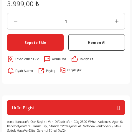
3.999,00 ₺
Sepete Ekle
Hemen Al
Yorum Yaz
Tavsiye Et
Karşılaştır
Fiyatı Alarmı
Paylaş
Ürün Bilgisi
Asma KancasıVarDar Başlık : Var; Difüzör :Var; Güç 2300 WHız; KademeIsı Ayarı 6;
KademeIyonVarKullanım Tipi; StandartProfesyonel AC MotorYokRenkSiyah -; Mavi
Soğuk HavaVarDiğerGaranti Süresi (Ay)24;