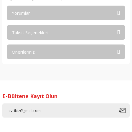
Yorumlar
Taksit Seçenekleri
Bu ürüne ilk yorumu siz yapın!
Önerileriniz
Yorum Yaz
Bu ürünün fiyat bilgisi, resim, ürün açıklamalarında ve diğer
konularda yetersiz gördüğünüz noktaları öneri formunu
kullanarak tarafımıza iletebilirsiniz.
Görüş ve önerileriniz için teşekkür ederiz.
E-Bültene Kayıt Olun
Ürün resmi kalitesiz, bozuk veya görüntülenemiyor.
Ürün açıklamasında eksik bilgiler bulunuyor.
Ürün bilgilerinde hatalar bulunuyor.
Ürün fiyatı diğer sitelerden daha pahalı.
Bu ürüne benzer farklı alternatifler olmalı.