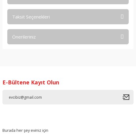
Taksit Seçenekleri
Bu ürüne ilk yorumu siz yapın!
Önerileriniz
Yorum Yaz
Bu ürünün fiyat bilgisi, resim, ürün açıklamalarında ve diğer
konularda yetersiz gördüğünüz noktaları öneri formunu
kullanarak tarafımıza iletebilirsiniz.
Görüş ve önerileriniz için teşekkür ederiz.
E-Bültene Kayıt Olun
Ürün resmi kalitesiz, bozuk veya görüntülenemiyor.
Ürün açıklamasında eksik bilgiler bulunuyor.
Ürün bilgilerinde hatalar bulunuyor.
Ürün fiyatı diğer sitelerden daha pahalı.
Bu ürüne benzer farklı alternatifler olmalı.
Burada her şey eviniz için