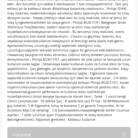
eder.; Acil durumlar için sadece 5 dakikaşarjla 1 tam tıraşyapabilirsiniz.; Tam şarj
edilmiş pil ile kablosuz olarak 40dakikaya kadartıraş olabilirsiniz.; Philips S5445
tıraş makinesi, modernteknolojisi vekullanıcı dostu tasarımıyla mükemmel bir tıraş
deneyimi sunar.; Hassas ciltleriçin ideal olan bu tıraş makinesi, etkili ve temiz bir
tıraş içingerekenözellikleri bir araya getirir.; Philips BG3017/01 Bodygroom Series
3000Vücut TıraşMakinesi, modern tasarımı ve etkili tıraş özellikleriyle
kişiselbakımınızıkolaylaştıran bir cihazdır.; Bu benzersiz tıraş makinesi, özenli
vücuttıraşıiçin özel olarak tasarlanmıştır.; Cihazın su geçirmez tasarımı, duş
veyabanyo sırasındakullanımı kolaylaştırır ve temizliği daha pratik hale getirir.;
Ayarlanabilirtıraş uzunluğu özelliği sayesinde, istediğiniz tıraş
uzunluğunuseçebilir vekişisel tercihinize uygun bir görünüm elde edebilirsiniz.;
Hassastıraş başlığıve cilt dostu kenarları, cildinizi tahriş etmeden pürüzsüz birtıraş
deneyimisunar.; Philips BG3017/01, şarj edilebilir bir pille çalışır ve tamşarjla uzun
kullanım süresi sağlar.; 50dakikaya kadar kullanım süresi ile hızlıve etkili bir tıraş
yapabilirsiniz.; Şarj göstergesi, pil seviyenizi takipetmenize yardımcı olurken, kolay
temizliksistemi ise cihazı rahatçatemizlemenizi sağlar.; Ergonomik tasarımı
sayesinde kullanımı kolaydır vevücuttıraşı için ideal bir seçenek sunar.; Cilt dostu
malzemeleri ve traşsonrasıbakım avantajlarıyla birleşen Philips BG3017/01, kişisel
hijyeninizikorumanızave bakım rutininizi optimize etmenize yardımcı olur.; Bu
tıraşmakinesi,güvenilir performansı ve kullanıcı dostu özellikleriyle
kişiselbakımınızı birüst seviyeye taşımanıza olanak tanır.; Tarak : 1 vücut tarağı
(3mm) Çalışmasüresi : 50 dakika Şarj : 8 saatte tam şarj Pil tipi : Ni-MHMaksimum
güç tüketimi: 5 W Ergonomik tutuş ve kavrama 2 yıl garanti Tıraşünitesi: İki ön
düzelticili folyo Cilt rahatlığı : Cilt korumasistemi,Hassasbölgelerde konfor Uzunluk
ayarları : 1 sabit uzunluk ayarı Duştakullanılabilir ve kolay temizlenir
Bakımgerektirmez, Yağlamak gerekmez.; Kablosuz kullanım
Yorumlar