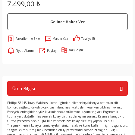
7.499,00 ₺
Gelince Haber Ver
Yorum Yaz
Tavsiye Et
Karşılaştır
Fiyatı Alarmı
Paylaş
Ürün Bilgisi
Philips S5445 Tıraş Makinesi, kendiliğinden bilenenbıçaklarıyla optimum cilt
konforu sağlar.; Kavisli bıçak başlıkları, nazikçetüyleri keserken cildinizi korur.;
Esneyebilenbaşlıklar, yüz kıvrımlarınızamükemmel uyum sağlar.; Ergonomik
tutma yeri, doğalbir his vererek kolay birtıraş deneyimi sunar.; Kaymaz kauçuklu
tutma yerisayesinde, duşta bile zahmetsizve kolay bir tıraş yapabilirsiniz.;
Tıraşmakinesini kolayca temizleyebilirsiniz.; Islak ve kuru kullanım için uygundur.;
Sezgisel ekran, tıraş makinesinden en iyiperformansı almanızı sağlar.; Güçlü
veenerji açısından verimli NIMH pil, tıraşmakinesini sadece 1 saatte tamamenşarj