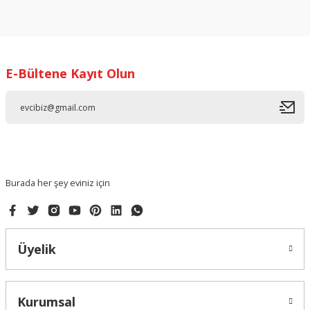
Bu ürünün fiyat bilgisi, resim, ürün açıklamalarında ve diğer
konularda yetersiz gördüğünüz noktaları öneri formunu
kullanarak tarafımıza iletebilirsiniz.
Görüş ve önerileriniz için teşekkür ederiz.
E-Bültene Kayıt Olun
Ürün resmi kalitesiz, bozuk veya görüntülenemiyor.
Ürün açıklamasında eksik bilgiler bulunuyor.
Ürün bilgilerinde hatalar bulunuyor.
Ürün fiyatı diğer sitelerden daha pahalı.
Bu ürüne benzer farklı alternatifler olmalı.
Burada her şey eviniz için
Üyelik
Gönder
Kurumsal