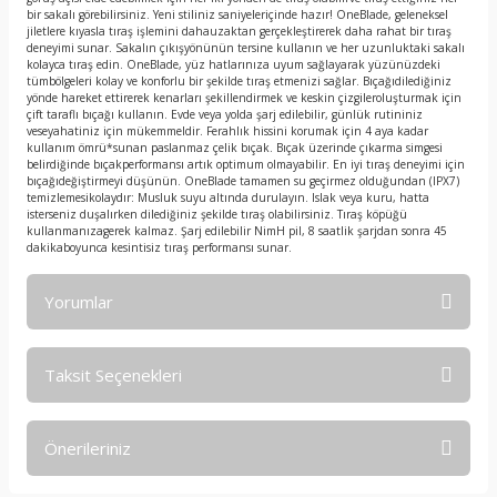
bir sakalı görebilirsiniz. Yeni stiliniz saniyeleriçinde hazır! OneBlade, geleneksel
jiletlere kıyasla tıraş işlemini dahauzaktan gerçekleştirerek daha rahat bir tıraş
deneyimi sunar. Sakalın çıkışyönünün tersine kullanın ve her uzunluktaki sakalı
kolayca tıraş edin. OneBlade, yüz hatlarınıza uyum sağlayarak yüzünüzdeki
tümbölgeleri kolay ve konforlu bir şekilde tıraş etmenizi sağlar. Bıçağıdilediğiniz
yönde hareket ettirerek kenarları şekillendirmek ve keskin çizgileroluşturmak için
çift taraflı bıçağı kullanın. Evde veya yolda şarj edilebilir, günlük rutininiz
veseyahatiniz için mükemmeldir. Ferahlık hissini korumak için 4 aya kadar
kullanım ömrü*sunan paslanmaz çelik bıçak. Bıçak üzerinde çıkarma simgesi
belirdiğinde bıçakperformansı artık optimum olmayabilir. En iyi tıraş deneyimi için
bıçağıdeğiştirmeyi düşünün. OneBlade tamamen su geçirmez olduğundan (IPX7)
temizlemesikolaydır: Musluk suyu altında durulayın. Islak veya kuru, hatta
isterseniz duşalırken dilediğiniz şekilde tıraş olabilirsiniz. Tıraş köpüğü
kullanmanızagerek kalmaz. Şarj edilebilir NimH pil, 8 saatlik şarjdan sonra 45
dakikaboyunca kesintisiz tıraş performansı sunar.
Yorumlar
Taksit Seçenekleri
Bu ürüne ilk yorumu siz yapın!
Önerileriniz
Yorum Yaz