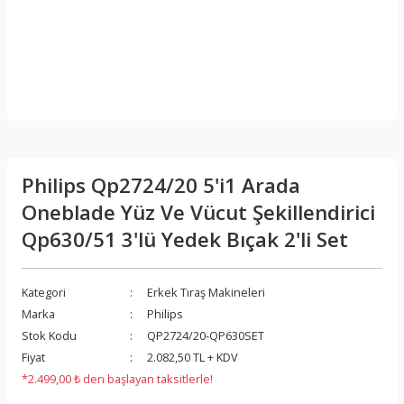
Philips Qp2724/20 5'i1 Arada
Oneblade Yüz Ve Vücut Şekillendirici
Qp630/51 3'lü Yedek Bıçak 2'li Set
Kategori
Erkek Tıraş Makineleri
Marka
Philips
Stok Kodu
QP2724/20-QP630SET
Fiyat
2.082,50 TL + KDV
*2.499,00 ₺ den başlayan taksitlerle!