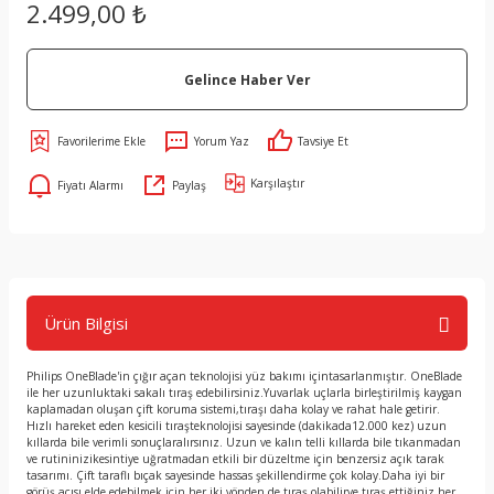
2.499,00 ₺
Gelince Haber Ver
Yorum Yaz
Tavsiye Et
Karşılaştır
Fiyatı Alarmı
Paylaş
Ürün Bilgisi
Philips OneBlade'in çığır açan teknolojisi yüz bakımı içintasarlanmıştır. OneBlade
ile her uzunluktaki sakalı tıraş edebilirsiniz.Yuvarlak uçlarla birleştirilmiş kaygan
kaplamadan oluşan çift koruma sistemi,tıraşı daha kolay ve rahat hale getirir.
Hızlı hareket eden kesicili tıraşteknolojisi sayesinde (dakikada12.000 kez) uzun
kıllarda bile verimli sonuçlaralırsınız. Uzun ve kalın telli kıllarda bile tıkanmadan
ve rutininizikesintiye uğratmadan etkili bir düzeltme için benzersiz açık tarak
tasarımı. Çift taraflı bıçak sayesinde hassas şekillendirme çok kolay.Daha iyi bir
görüş açısı elde edebilmek için her iki yönden de tıraş olabilirve tıraş ettiğiniz her