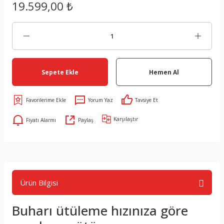
19.599,00 ₺
Sepete Ekle
Hemen Al
Yorum Yaz
Tavsiye Et
Karşılaştır
Fiyatı Alarmı
Paylaş
Ürün Bilgisi
Buharı ütüleme hızınıza göre