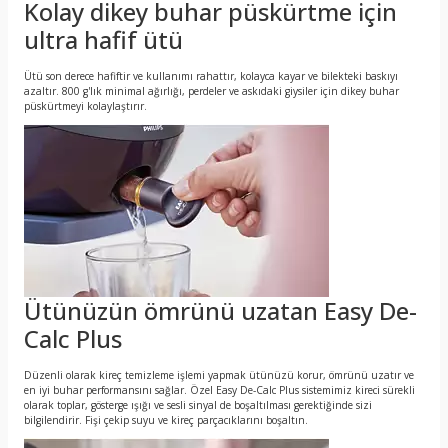
Kolay dikey buhar püskürtme için
ultra hafif ütü
Ütü son derece hafiftir ve kullanımı rahattır, kolayca kayar ve bilekteki baskıyı
azaltır. 800 g'lık minimal ağırlığı, perdeler ve askıdaki giysiler için dikey buhar
püskürtmeyi kolaylaştırır.
Ütünüzün ömrünü uzatan Easy De-
Calc Plus
Düzenli olarak kireç temizleme işlemi yapmak ütünüzü korur, ömrünü uzatır ve
en iyi buhar performansını sağlar. Özel Easy De-Calc Plus sistemimiz kireci sürekli
olarak toplar, gösterge ışığı ve sesli sinyal de boşaltılması gerektiğinde sizi
bilgilendirir. Fişi çekip suyu ve kireç parçacıklarını boşaltın.