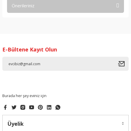
Önerileriniz
Yorum Yaz
Bu ürünün fiyat bilgisi, resim, ürün açıklamalarında ve diğer
konularda yetersiz gördüğünüz noktaları öneri formunu
kullanarak tarafımıza iletebilirsiniz.
Görüş ve önerileriniz için teşekkür ederiz.
E-Bültene Kayıt Olun
Ürün resmi kalitesiz, bozuk veya görüntülenemiyor.
Ürün açıklamasında eksik bilgiler bulunuyor.
Ürün bilgilerinde hatalar bulunuyor.
Ürün fiyatı diğer sitelerden daha pahalı.
Bu ürüne benzer farklı alternatifler olmalı.
Burada her şey eviniz için
Üyelik
Gönder