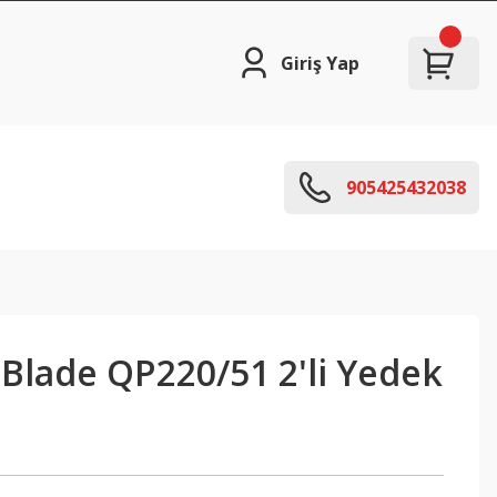
Giriş Yap
905425432038
Blade QP220/51 2'li Yedek