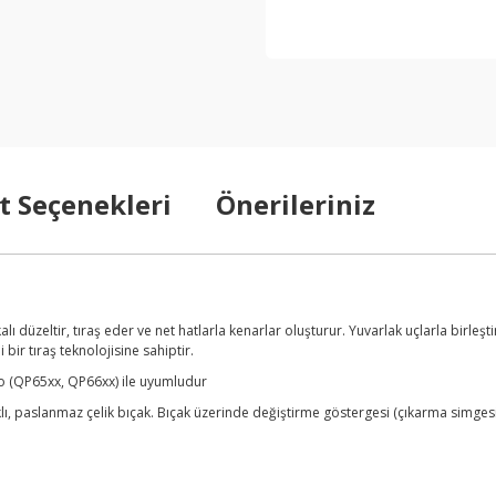
t Seçenekleri
Önerileriniz
kalı düzeltir, tıraş eder ve net hatlarla kenarlar oluşturur. Yuvarlak uçlarla birle
i bir tıraş teknolojisine sahiptir.
 (QP65xx, QP66xx) ile uyumludur
ı, paslanmaz çelik bıçak. Bıçak üzerinde değiştirme göstergesi (çıkarma simgesi)