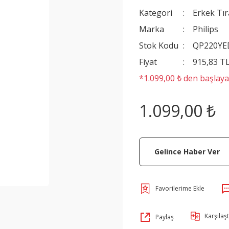
Kategori
Erkek Tır
Marka
Philips
Stok Kodu
QP220YE
Fiyat
915,83 T
*1.099,00 ₺ den başlayan
1.099,00 ₺
Gelince Haber Ver
Karşılaşt
Paylaş