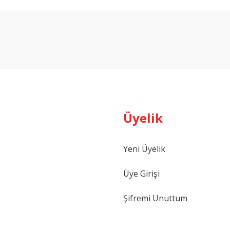
arda yetersiz gördüğünüz noktaları öneri formunu kullanarak tarafımıza ilet
Bu ürüne ilk yorumu siz yapın!
Yorum Yaz
Üyelik
Yeni Üyelik
Gönder
Üye Girişi
Şifremi Unuttum