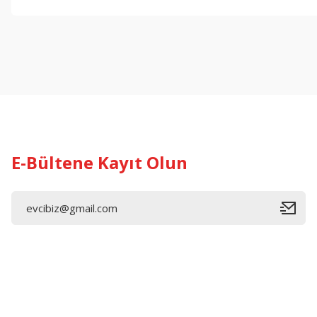
Bu ürünün fiyat bilgisi, resim, ürün açıklamalarında ve diğer konul
Görüş ve önerileriniz için teşekkür ederiz.
Ürün resmi kalitesiz, bozuk veya görüntülenemiyor.
Ürün açıklamasında eksik bilgiler bulunuyor.
Ürün bilgilerinde hatalar bulunuyor.
Ürün fiyatı diğer sitelerden daha pahalı.
Bu ürüne benzer farklı alternatifler olmalı.
E-Bültene Kayıt Olun