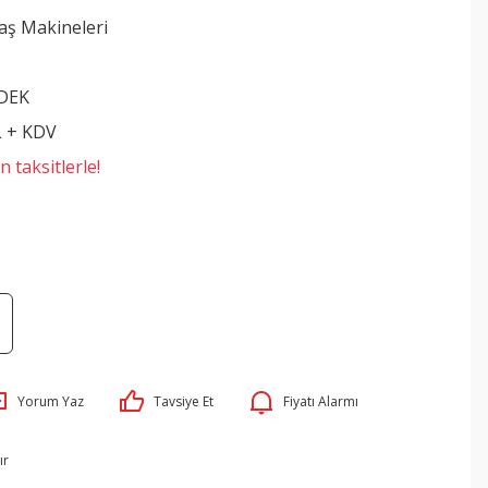
aş Makineleri
DEK
L + KDV
 taksitlerle!
Yorum Yaz
Tavsiye Et
Fiyatı Alarmı
ır