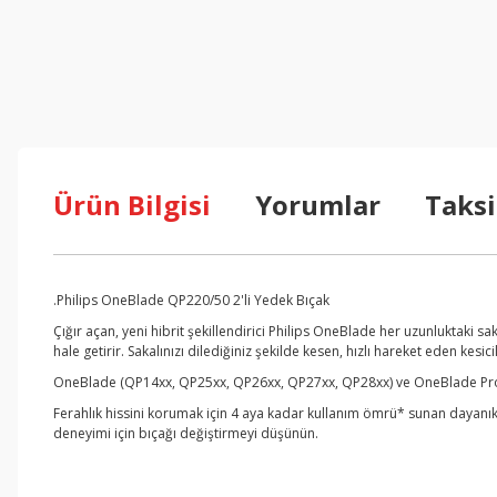
Ürün Bilgisi
Yorumlar
Taksi
.Philips OneBlade QP220/50 2'li Yedek Bıçak
Çığır açan, yeni hibrit şekillendirici Philips OneBlade her uzunluktaki sa
hale getirir. Sakalınızı dilediğiniz şekilde kesen, hızlı hareket eden kesicil
OneBlade (QP14xx, QP25xx, QP26xx, QP27xx, QP28xx) ve OneBlade Pro
Ferahlık hissini korumak için 4 aya kadar kullanım ömrü* sunan dayanıkl
deneyimi için bıçağı değiştirmeyi düşünün.