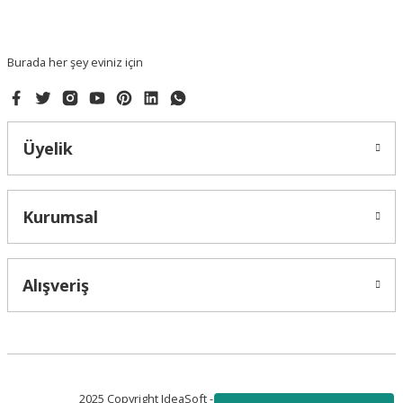
Ürün fiyatı diğer sitelerden daha pahalı.
Bu ürüne benzer farklı alternatifler olmalı.
Burada her şey eviniz için
Üyelik
Gönder
Kurumsal
Alışveriş
2025 Copyright IdeaSoft - Tüm Hakları Saklıdır.