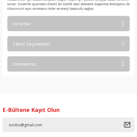
sunar; Güvenlik açısından önemli bir özellik olan otomatik kapanma fonksiyonu ile
cihazınızın aşırı ısınmasını önler ve enerji tasarrufu sağlar;
Yorumlar
Taksit Seçenekleri
Bu ürüne ilk yorumu siz yapın!
Önerileriniz
Yorum Yaz
Bu ürünün fiyat bilgisi, resim, ürün açıklamalarında ve diğer
konularda yetersiz gördüğünüz noktaları öneri formunu
kullanarak tarafımıza iletebilirsiniz.
Görüş ve önerileriniz için teşekkür ederiz.
E-Bültene Kayıt Olun
Ürün resmi kalitesiz, bozuk veya görüntülenemiyor.
Ürün açıklamasında eksik bilgiler bulunuyor.
Ürün bilgilerinde hatalar bulunuyor.