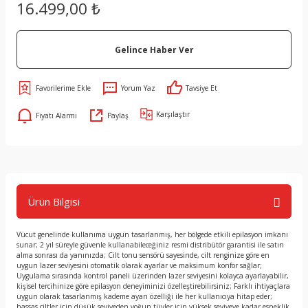
16.499,00 ₺
Gelince Haber Ver
Yorum Yaz
Tavsiye Et
Karşılaştır
Fiyatı Alarmı
Paylaş
Ürün Bilgisi
Vücut genelinde kullanıma uygun tasarlanmış, her bölgede etkili epilasyon imkanı
sunar; 2 yıl süreyle güvenle kullanabileceğiniz resmi distribütör garantisi ile satın
alma sonrası da yanınızda; Cilt tonu sensörü sayesinde, cilt renginize göre en
uygun lazer seviyesini otomatik olarak ayarlar ve maksimum konfor sağlar;
Uygulama sırasında kontrol paneli üzerinden lazer seviyesini kolayca ayarlayabilir,
kişisel tercihinize göre epilasyon deneyiminizi özelleştirebilirsiniz; Farklı ihtiyaçlara
uygun olarak tasarlanmış kademe ayarı özelliği ile her kullanıcıya hitap eder;
hassas ciltler için düşük seviyeden yoğun tüyler için yüksek seviyeye kadar esneklik