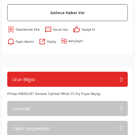
Gelince Haber Ver
Yorum Yaz
Tavsiye Et
Karşılaştır
Fiyatı Alarmı
Paylaş
Ürün Bilgisi
Philips HX6062/87 Sonicare Optimal White 2'li Diş Fırçası Başlığı
Yorumlar
Taksit Seçenekleri
Bu ürüne ilk yorumu siz yapın!