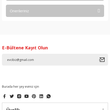
Önerileriniz
Yorum Yaz
Bu ürünün fiyat bilgisi, resim, ürün açıklamalarında ve diğer
konularda yetersiz gördüğünüz noktaları öneri formunu
kullanarak tarafımıza iletebilirsiniz.
Görüş ve önerileriniz için teşekkür ederiz.
E-Bültene Kayıt Olun
Ürün resmi kalitesiz, bozuk veya görüntülenemiyor.
Ürün açıklamasında eksik bilgiler bulunuyor.
Ürün bilgilerinde hatalar bulunuyor.
Ürün fiyatı diğer sitelerden daha pahalı.
Bu ürüne benzer farklı alternatifler olmalı.
Burada her şey eviniz için
Gönder