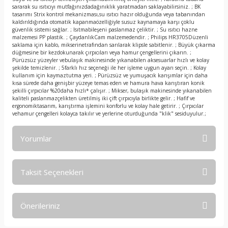
sararak su ısıtıcıyı mutfağınızdadağınıklık yaratmadan saklayabilirsiniz. ; BK
tasarımı Strix kontrol mekanizması,su ısıtıcı hazır olduğunda veya tabanından
kaldırıldığında otomatik kapanmaözelliğiyle susuz kaynamaya karşı çoklu
güvenlik sistemi sağlar. ; Isıtmabileşeni paslanmaz çeliktir. ; Su ısıtıcı hazne
malzemesi PP plastik. ; ÇaydanlıkCam malzemedendir. ; Philips HR3705Düzenli
saklama için kablo, mikserinetrafından sarılarak klipsle sabitlenir. ; Büyük çıkarma
düğmesine bir kezdokunarak çırpıcıları veya hamur çengellerini çıkarın. ;
Pürüzsüz yüzeyler vebulaşık makinesinde yıkanabilen aksesuarlar hızlı ve kolay
şekilde temizlenir. ; 5farklı hız seçeneği ile her işleme uygun ayarı seçin. ; Kolay
kullanım için kaymaztutma yeri. ; Pürüzsüz ve yumuşacık karışımlar için daha
kısa sürede daha genişbir yüzeye temas eden ve hamura hava karıştıran konik
şekilli çırpıcılar %20daha hızlı* çalışır. ; Mikser, bulaşık makinesinde yıkanabilen
kaliteli paslanmazçelikten üretilmiş iki çift çırpıcıyla birlikte gelir. ; Hafif ve
ergonomiktasarım, karıştırma işlemini konforlu ve kolay hale getirir. ; Çırpıcılar
vehamur çengelleri kolayca takılır ve yerlerine oturduğunda "klik" sesiduyulur.;
Yorumlar
Taksit Seçenekleri
Bu ürüne ilk yorumu siz yapın!
Önerileriniz
Yorum Yaz