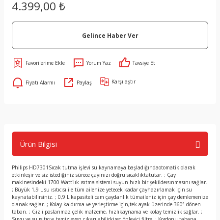
4.399,00 ₺
Gelince Haber Ver
Yorum Yaz
Tavsiye Et
Karşılaştır
Fiyatı Alarmı
Paylaş
Ürün Bilgisi
Philips HD7301Sıcak tutma işlevi su kaynamaya başladığındaotomatik olarak
etkinleşir ve siz istediğiniz sürece çayınızı doğru sıcaklıktatutar. ; Çay
makinesindeki 1700 Watt'lık ısıtma sistemi suyun hızlı bir şekildeısınmasını sağlar.
; Büyük 1,9 L su ısıtıcısı ile tüm ailenize yetecek kadar çayhazırlamak için su
kaynatabilirsiniz. ; 0,9 L kapasiteli cam çaydanlık tümaileniz için çay demlemenize
olanak sağlar. ; Kolay kaldırma ve yerleştirme için,tek ayak üzerinde 360° dönen
taban. ; Gizli paslanmaz çelik malzeme, hızlıkaynama ve kolay temizlik sağlar. ;
Suyu ve su ısıtıcıyı temizleyen çıkarılabilirkireç önleyici filtre. ; Kordonu tabana