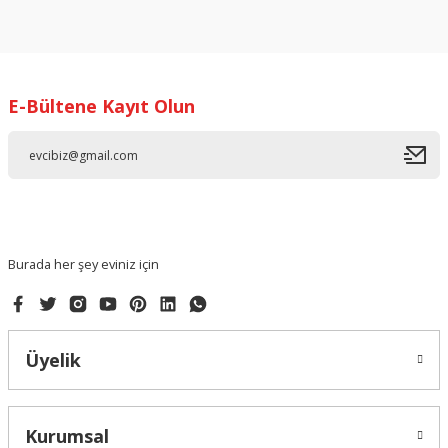
Bu ürünün fiyat bilgisi, resim, ürün açıklamalarında ve diğer
konularda yetersiz gördüğünüz noktaları öneri formunu
kullanarak tarafımıza iletebilirsiniz.
Görüş ve önerileriniz için teşekkür ederiz.
E-Bültene Kayıt Olun
Ürün resmi kalitesiz, bozuk veya görüntülenemiyor.
Ürün açıklamasında eksik bilgiler bulunuyor.
Ürün bilgilerinde hatalar bulunuyor.
Ürün fiyatı diğer sitelerden daha pahalı.
Bu ürüne benzer farklı alternatifler olmalı.
Burada her şey eviniz için
Üyelik
Gönder
Kurumsal