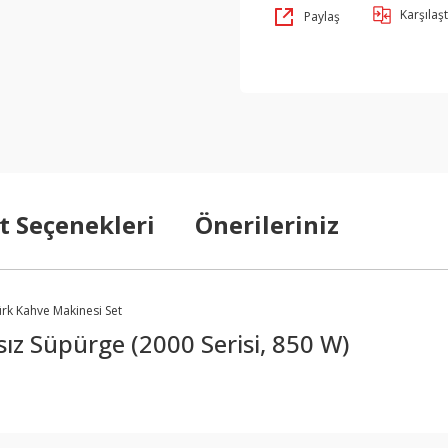
Karşılaşt
Paylaş
t Seçenekleri
Önerileriniz
rk Kahve Makinesi Set
sız Süpürge (2000 Serisi, 850 W)
arda yetersiz gördüğünüz noktaları öneri formunu kullanarak tarafımıza ilet
Bu ürüne ilk yorumu siz yapın!