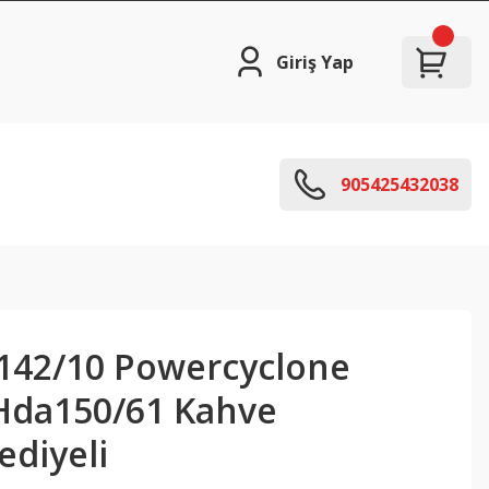
Giriş Yap
905425432038
2142/10 Powercyclone
Hda150/61 Kahve
ediyeli