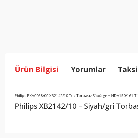
Ürün Bilgisi
Yorumlar
Taksi
Philips BXA0058/00 XB2142/10 Toz Torbasız Süpürge + HDA150/161 Tü
Philips XB2142/10 – Siyah/gri Torba
Bu ürünün fiyat bilgisi, resim, ürün açıklamalarında ve diğer konul
Görüş ve önerileriniz için teşekkür ederiz.