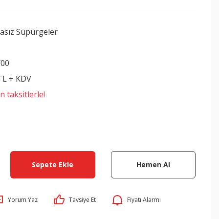
asız Süpürgeler
/00
 TL + KDV
 taksitlerle!
Sepete Ekle
Hemen Al
Yorum Yaz
Tavsiye Et
Fiyatı Alarmı