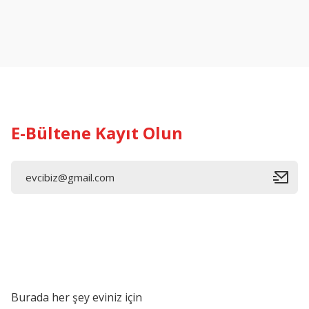
Ürün resmi kalitesiz, bozuk veya görüntülenemiyor.
Ürün açıklamasında eksik bilgiler bulunuyor.
Ürün bilgilerinde hatalar bulunuyor.
Ürün fiyatı diğer sitelerden daha pahalı.
Bu ürüne benzer farklı alternatifler olmalı.
E-Bültene Kayıt Olun
Burada her şey eviniz için