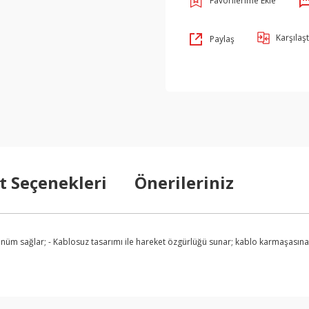
Karşılaşt
Paylaş
t Seçenekleri
Önerileriniz
m sağlar; - Kablosuz tasarımı ile hareket özgürlüğü sunar; kablo karmaşasına so
arda yetersiz gördüğünüz noktaları öneri formunu kullanarak tarafımıza ilet
Bu ürüne ilk yorumu siz yapın!