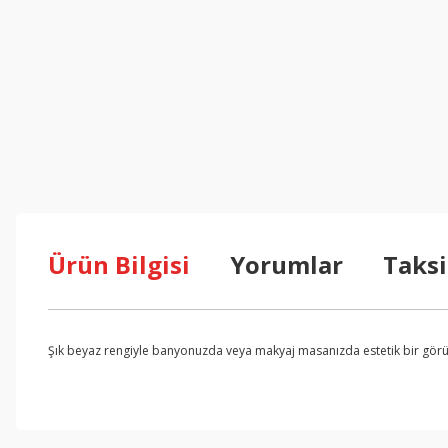
Ürün Bilgisi
Yorumlar
Taksi
Şık beyaz rengiyle banyonuzda veya makyaj masanızda estetik bir görünü
Bu ürünün fiyat bilgisi, resim, ürün açıklamalarında ve diğer konul
Görüş ve önerileriniz için teşekkür ederiz.