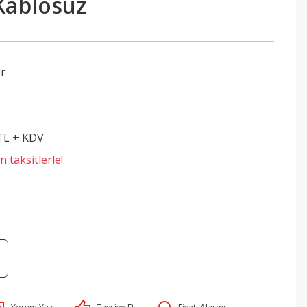
,Kablosuz
er
 TL + KDV
 taksitlerle!