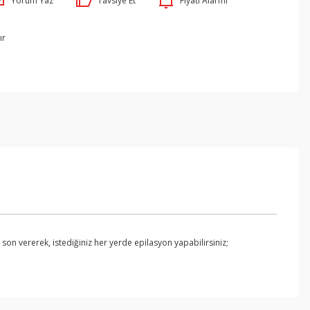
Yorum Yaz
Tavsiye Et
Fiyatı Alarmı
ır
n vererek, istediğiniz her yerde epilasyon yapabilirsiniz;
ebilirsiniz.