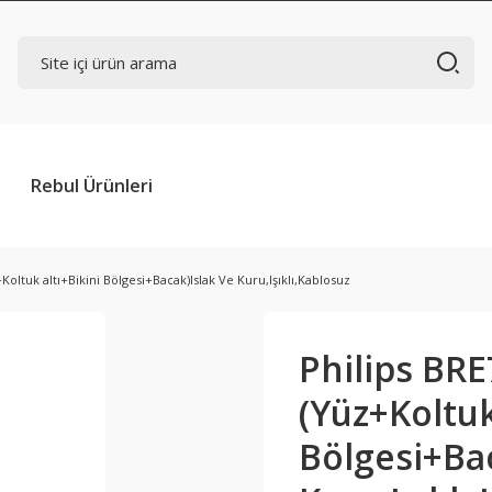
Rebul Ürünleri
Koltuk altı+Bikini Bölgesi+Bacak)Islak Ve Kuru,Işıklı,Kablosuz
Philips BRE
(Yüz+Koltuk
Bölgesi+Bac