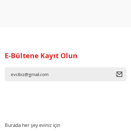
Ürün resmi kalitesiz, bozuk veya görüntülenemiyor.
Ürün açıklamasında eksik bilgiler bulunuyor.
Ürün bilgilerinde hatalar bulunuyor.
Ürün fiyatı diğer sitelerden daha pahalı.
Bu ürüne benzer farklı alternatifler olmalı.
E-Bültene Kayıt Olun
Burada her şey eviniz için