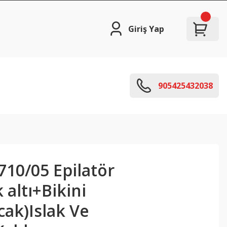
Giriş Yap
905425432038
710/05 Epilatör
 altı+Bikini
ak)Islak Ve